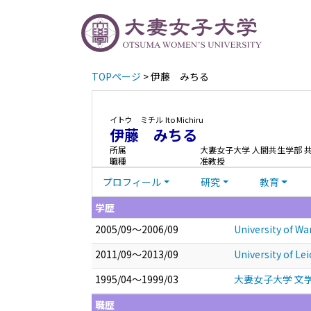
TOPページ
> 伊藤 みちる
イトウ ミチル
Ito Michiru
伊藤 みちる
所属
大妻女子大学 人間共生学部 
職種
准教授
プロフィール
研究
教育
学歴
2005/09～2006/09
University of W
2011/09～2013/09
University of 
1995/04～1999/03
大妻女子大学 文学
職歴