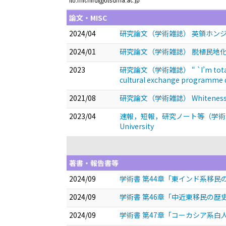
論文・MISC
2024/04
研究論文（学術雑誌） 英領ホン
2024/01
研究論文（学術雑誌） 脱植民地
2023
研究論文（学術雑誌） “ `I’m totally enj
cultural exchange programme 
2021/08
研究論文（学術雑誌） Whiteness and t
2023/04
速報，短報，研究ノート等（学術雑誌） Relazone
University
著書・報告書等
2024/09
学術書 第44章「東インド系移
2024/09
学術書 第46章「中近東移民の歴
2024/09
学術書 第47章「コーカシア系白