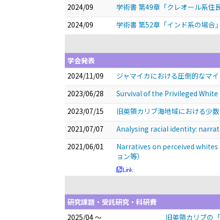
2024/09
学術書 第49章「クレオール系
2024/09
学術書 第52章「インド系の場合
学会発表
2024/11/09
ジャマイカにおける圧倒的なマイ
2023/06/28
Survival of the Privileged Whit
2023/07/15
旧英領カリブ海地域における少数
2021/07/07
Analysing racial identity: narra
2021/06/01
Narratives on perceived whites 
ョン等）
研究課題・受託研究・科研費
2025/04 ～
旧英領カリブの「