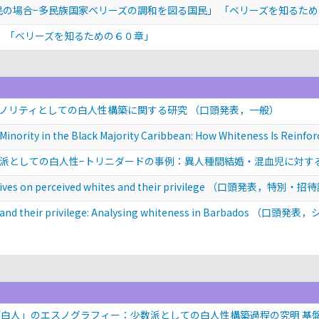
住民の場合−多民族国家ベリーズの調和を図る国民」 「ベリーズを知るた
」 「ベリーズを知るための６０章」
ノリティとしての白人性構築に関する研究
（口頭発表，一般）
e Minority in the Black Majority Caribbean: How Whiteness Is Reinf
派としての白人性−トリニダードの事例：異人種間結婚・混血児に対す
tives on perceived whites and their privilege
（口頭発表，特別・招待
and their privilege: Analysing whiteness in Barbados
（口頭発表，
白人」のエスノグラフィー：少数派としての白人性構築過程の究明 基