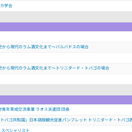
リカ学会
史から現代のラム酒文化まで～バルバドスの場合
史から現代のラム酒文化まで～トリニダード・トバゴの場合
閣府青年育成交流事業 ラオス派遣団 団長
トバゴ共和国」日本語版観光促進パンフレット トリニダード・トバゴ
Ltd. スペシャリスト