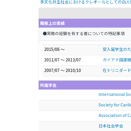
多文化共生社会におけるクレオールとしての白人
職務上の実績
●実務の経験を有する者についての特記事項
2015/06 ～
受入留学生の
2011/07 ～ 2013/07
ガイアナ国連
2007/07 ～ 2010/10
在トリニダー
所属学会
International So
Society for Cari
Association of C
日本社会学会