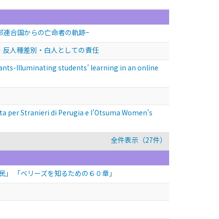
部連合国からの亡命者の軌跡−
・反人種差別・白人としての責任
s-llluminating students’ learning in an online
r Stranieri di Perugia e I’Otsuma Women’s
全件表示（27件）
民」 「ベリーズを知るための６０章」