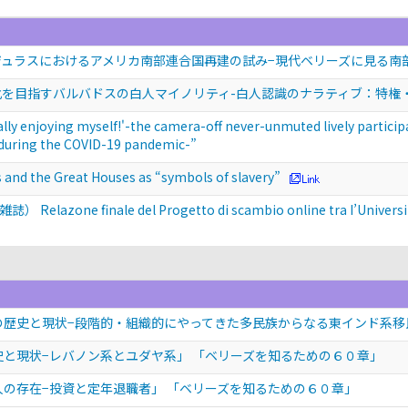
ジュラスにおけるアメリカ南部連合国再建の試み−現代ベリーズに見る南
化を目指すバルバドスの白人マイノリティ-白人認識のナラティブ：特権
oying myself!'-the camera-off never-unmuted lively participant
during the COVID-19 pandemic-”
he Great Houses as “symbols of slavery”
 finale del Progetto di scambio online tra I’Universita pe
民の歴史と現状−段階的・組織的にやってきた多民族からなる東インド系移
史と現状−レバノン系とユダヤ系」 「ベリーズを知るための６０章」
人の存在−投資と定年退職者」 「ベリーズを知るための６０章」