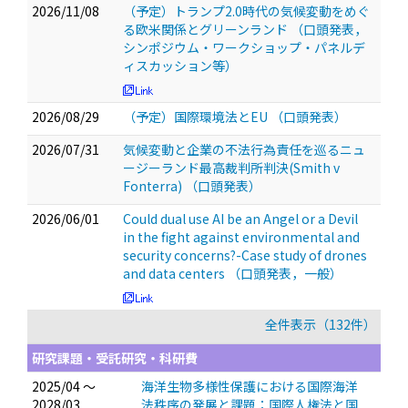
2026/11/08
（予定）トランプ2.0時代の気候変動をめぐ
る欧米関係とグリーンランド
（口頭発表，
シンポジウム・ワークショップ・パネルデ
ィスカッション等）
2026/08/29
（予定）国際環境法とEU
（口頭発表）
2026/07/31
気候変動と企業の不法行為責任を巡るニュ
ージーランド最高裁判所判決(Smith v
Fonterra)
（口頭発表）
2026/06/01
Could dual use AI be an Angel or a Devil
in the fight against environmental and
security concerns?-Case study of drones
and data centers
（口頭発表，一般）
全件表示（132件）
研究課題・受託研究・科研費
2025/04 ～
海洋生物多様性保護における国際海洋
2028/03
法秩序の発展と課題：国際人権法と国