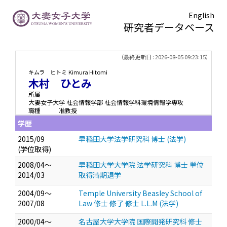
English
研究者データベース
TOPページ
> 木村 ひとみ
（最終更新日 : 2026-08-05 09:23:15）
キムラ ヒトミ
Kimura Hitomi
木村 ひとみ
所属
大妻女子大学 社会情報学部 社会情報学科環境情報学専攻
職種
准教授
学歴
2015/09
早稲田大学法学研究科 博士 (法学)
(学位取得)
2008/04～
早稲田大学大学院 法学研究科 博士 単位
2014/03
取得満期退学
2004/09～
Temple University Beasley School of
2007/08
Law 修士 修了 修士 L.L.M (法学)
2000/04～
名古屋大学大学院 国際開発研究科 修士