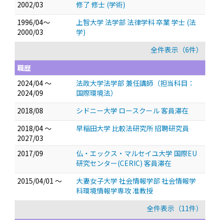
2002/03
修了 修士 (学術)
1996/04～
上智大学 法学部 法律学科 卒業 学士 (法
2000/03
学)
全件表示（6件）
職歴
2024/04 ～
法政大学法学部 兼任講師（担当科目：
2024/09
国際環境法）
2018/08
シドニー大学 ロースクール 客員滞在
2018/04 ～
早稲田大学 比較法研究所 招聘研究員
2027/03
2017/09
仏・エックス・マルセイユ大学 国際EU
研究センター(CERIC) 客員滞在
2015/04/01 ～
大妻女子大学 社会情報学部 社会情報学
科環境情報学専攻 准教授
全件表示（11件）