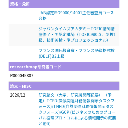
資格・免許
JAB認定ISO9000/14001主任審査員コース
合格
ジャパンタイムズアカデミーTOEIC講師講
座修了・同認定講師（TOEIC980点、英検1
級、技術英検・準プロフェッショナル）
フランス国民教育省・フランス語資格試験
(DELF)B2上級
researchmap研究者コード
R000045807
論文・MISC
2026/12
研究論文（大学，研究機関等紀要） （予
定）TCFD(気候関連財務情報開示タスクフ
ォース)/TNFD(自然関連財務情報開示タス
クフォース)/GCP (ビジネスのためのグロー
バル循環プロトコル)による情報開示の概要
と動向