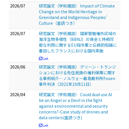
2026/07
研究論文（学術雑誌） Impact of Climate
Change on the World Heritage in
Greenland and Indigenous Peoples’
Culture（査読つき）
2026/07
研究論文（学術雑誌） 国家管轄権外区域の
海洋生物多様性（BBNJ）の保全と持続可
能な利用に関するEU指令案と伝統的知識に
着目したフランスにおける国内実施
2026/06
研究論文（学術雑誌） グリーン・トランジ
ションにおける先住民族の権利保障に関す
る事例紹介—ノルウェー最高裁判所Fosen
事件判決（2021年10月11日）
2026/04
研究論文（学術雑誌） Could dual use AI
be an Angel or a Devil in the fight
against environmental and security
concerns?-Case study of drones and
data centers(査読つき)