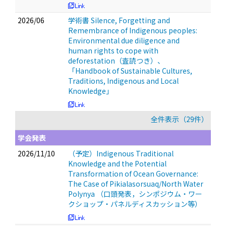
2026/06
学術書 Silence, Forgetting and
Remembrance of Indigenous peoples:
Environmental due diligence and
human rights to cope with
deforestation（査読つき）、
「Handbook of Sustainable Cultures,
Traditions, Indigenous and Local
Knowledge」
全件表示（29件）
学会発表
2026/11/10
（予定）Indigenous Traditional
Knowledge and the Potential
Transformation of Ocean Governance:
The Case of Pikialasorsuaq/North Water
Polynya
（口頭発表，シンポジウム・ワー
クショップ・パネルディスカッション等）