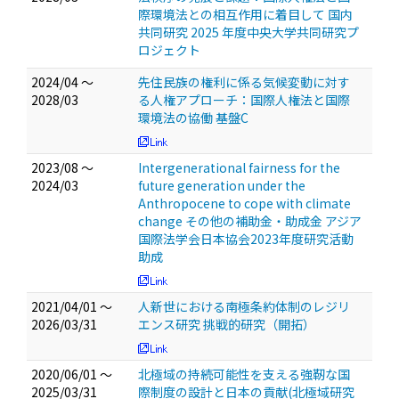
際環境法との相互作用に着目して 国内
共同研究 2025 年度中央大学共同研究プ
ロジェクト
2024/04 ～
先住民族の権利に係る気候変動に対す
2028/03
る人権アプローチ：国際人権法と国際
環境法の協働 基盤C
2023/08 ～
Intergenerational fairness for the
2024/03
future generation under the
Anthropocene to cope with climate
change その他の補助金・助成金 アジア
国際法学会日本協会2023年度研究活動
助成
2021/04/01 ～
人新世における南極条約体制のレジリ
2026/03/31
エンス研究 挑戦的研究（開拓）
2020/06/01 ～
北極域の持続可能性を支える強靭な国
2025/03/31
際制度の設計と日本の貢献(北極域研究