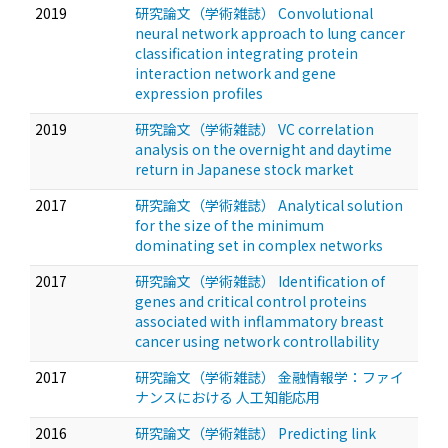
2019
研究論文（学術雑誌） Convolutional
neural network approach to lung cancer
classification integrating protein
interaction network and gene
expression profiles
2019
研究論文（学術雑誌） VC correlation
analysis on the overnight and daytime
return in Japanese stock market
2017
研究論文（学術雑誌） Analytical solution
for the size of the minimum
dominating set in complex networks
2017
研究論文（学術雑誌） Identification of
genes and critical control proteins
associated with inflammatory breast
cancer using network controllability
2017
研究論文（学術雑誌） 金融情報学：ファイ
ナンスにおける 人工知能応用
2016
研究論文（学術雑誌） Predicting link