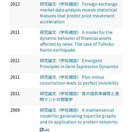
2012
研究論文（学術雑誌） Foreign exchange
market data analysis reveals statistical
features that predict price movement
acceleration
2011
研究論文（学術雑誌） A model for the
dynamic behavior of financial assets
affected by news: The case of Tohoku-
Kanto earthquake
2011
研究論文（学術雑誌） Emergent
Principles in Gene Expression Dynamics
2011
研究論文（学術雑誌） Plus-minus
construction leads to perfect invisibility
2011
研究論文（学術雑誌） 負の屈折率媒質と透
明マントの物理学
2009
研究論文（学術雑誌） A mathematical
model for generating bipartite graphs
and its application to protein networks