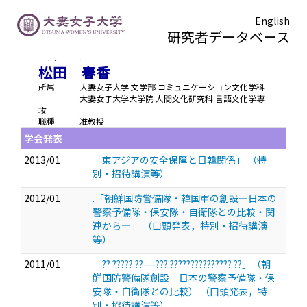
English
研究者データベース
マツダ ハルカ
Matsuda Haruka
松田 春香
所属
大妻女子大学 文学部 コミュニケーション文化学科
大妻女子大学大学院 人間文化研究科 言語文化学専
攻
職種
准教授
学会発表
2013/01
「東アジアの安全保障と日韓関係」
（特
別・招待講演等）
2012/01
.「朝鮮国防警備隊・韓国軍の創設—日本の
警察予備隊・保安隊・自衛隊との比較・関
連から—」
（口頭発表，特別・招待講演
等）
2011/01
「?? ????? ??---??? ??????????????? ??」（朝
鮮国防警備隊創設—日本の警察予備隊・保
安隊・自衛隊との比較）
（口頭発表，特
別・招待講演等）