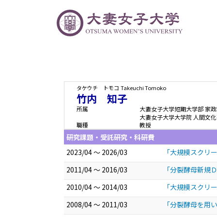
タケウチ トモコ
Takeuchi Tomoko
竹内 知子
所属
大妻女子大学短期大学部 家政
大妻女子大学大学院 人間文化
職種
教授
研究課題・受託研究・科研費
2023/04 ～ 2026/03
「大規模スクリーニ
2011/04 ～ 2016/03
「分裂酵母新規Ｄ
2010/04 ～ 2014/03
「大規模スクリー
2008/04 ～ 2011/03
「分裂酵母を用い