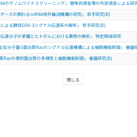
NAのゲノムワイドスクリーニング」 競争的資金等の外部資金による研
ゲースの関わるmRNA核外輸送機構の研究」 若手研究(B)
よる酵母GSK-3シグナル伝達系の解析」 若手研究(B)
伝達分子の単離とヒトがんにおける異常の解析」 特定領域研究
する低分子量G蛋白質Rasのシグナル伝達機構による細胞機能制御」 基盤研
質Rasの標的蛋白質の多様性と細胞機能制御」 基盤研究(B)
閉じる