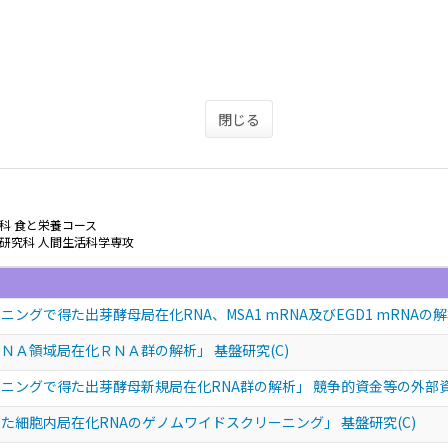
閉じる
科 食と栄養コース
研究科 人間生活科学専攻
ングで得た出芽酵母局在化RNA、MSA1 mRNA及びEGD1 mRNAの解
ＮＡ領域局在化ＲＮＡ群の解析」 基盤研究(C)
ニングで得た出芽酵母新規局在化RNA群の解析」 競争的資金等の外部
た細胞内局在化RNAのゲノムワイドスクリーニング」 基盤研究(C)