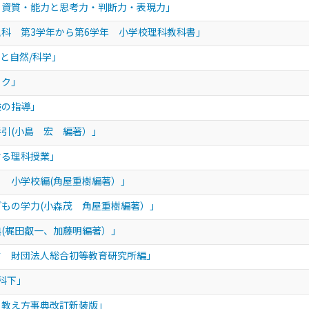
る資質・能力と思考力・判断力・表現力」
理科 第3学年から第6学年 小学校理科教科書」
もと自然/科学」
ック」
験の指導」
手引(小島 宏 編著）」
せる理科授業」
 小学校編(角屋重樹編著）」
どもの学力(小森茂 角屋重樹編著）」
典(梶田叡一、加藤明編著）」
す 財団法人総合初等教育研究所編」
科下」
・教え方事典改訂新装版」