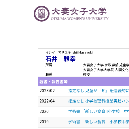
イシイ マサユキ
Ishii Masayuki
石井 雅幸
所属
大妻女子大学 家政学部 児童
大妻女子大学大学院 人間文化
職種
教授
著書・報告書等
2023/02
指定なし 児童が「知」を連続的
2022/04
指定なし 小学校理科授業実践ハン
2020
学術書 「新しい食育II小学校 
2019
学術書 「新しい食育 小学校中