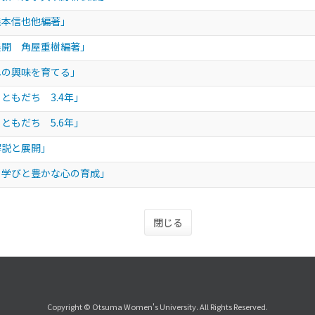
森本信也他編著」
展開 角屋重樹編著」
への興味を育てる」
ともだち 3.4年」
ともだち 5.6年」
解説と展開」
る学びと豊かな心の育成」
閉じる
Copyright © Otsuma Women's University. All Rights Reserved.