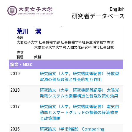
English
研究者データベース
アラカワ キヨシ
Arakawa Kiyoshi
荒川 潔
所属
大妻女子大学 社会情報学部 社会情報学科社会生活情報学専攻
大妻女子大学大学院 人間文化研究科 現代社会研究
専攻
職種
教授
論文・MISC
2019
研究論文（大学，研究機関等紀要） 分散型
電源の普及政策と社会的相互作用
2018
研究論文（大学，研究機関等紀要） 太陽光
発電システムの需要構造と普及政策の効果
2017
研究論文（大学，研究機関等紀要） 電気自
動車とスマートグリッドの接続の経済効果
と政策課題
2016
研究論文（学術雑誌） Comparing