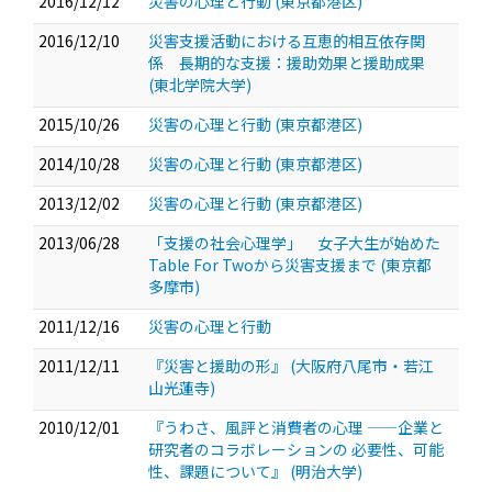
2016/12/12
災害の心理と行動 (東京都港区)
2016/12/10
災害支援活動における互恵的相互依存関
係 長期的な支援：援助効果と援助成果
(東北学院大学)
2015/10/26
災害の心理と行動 (東京都港区)
2014/10/28
災害の心理と行動 (東京都港区)
2013/12/02
災害の心理と行動 (東京都港区)
2013/06/28
「支援の社会心理学」 女子大生が始めた
Table For Twoから災害支援まで (東京都
多摩市)
2011/12/16
災害の心理と行動
2011/12/11
『災害と援助の形』 (大阪府八尾市・若江
山光蓮寺)
2010/12/01
『うわさ、風評と消費者の心理 ——企業と
研究者のコラボレーションの 必要性、可能
性、課題について』 (明治大学)