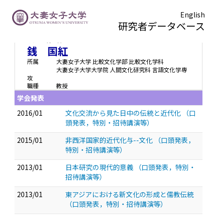
English
研究者データベース
セン コクコウ
Sen Kokuko
銭 国紅
所属
大妻女子大学 比較文化学部 比較文化学科
大妻女子大学大学院 人間文化研究科 言語文化学専
攻
職種
教授
学会発表
2016/01
文化交流から見た日中の伝統と近代化
（口
頭発表，特別・招待講演等）
2015/01
非西洋国家的近代化与--文化
（口頭発表，
特別・招待講演等）
2013/01
日本研究の現代的意義
（口頭発表，特別・
招待講演等）
2013/01
東アジアにおける新文化の形成と儒教伝統
（口頭発表，特別・招待講演等）