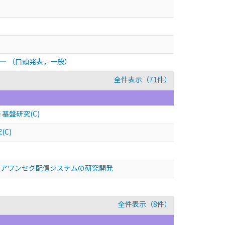
告―
（口頭発表，一般）
全件表示（71件）
盤研究(C)
C)
リアワンセグ配信システムの研究開発
全件表示（8件）