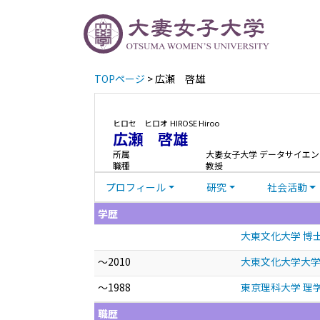
TOPページ
> 広瀬 啓雄
ヒロセ ヒロオ
HIROSE Hiroo
広瀬 啓雄
所属
大妻女子大学 データサイエン
職種
教授
プロフィール
研究
社会活動
学歴
大東文化大学 博
～2010
大東文化大学大学
～1988
東京理科大学 理
職歴