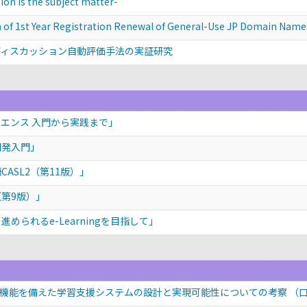
on is the subject matter-
t Year Registration Renewal of General-Use JP Domain Names w
ディスカッション自動評価手法の実証研究
サイエンス 入門から実践まで」
開発入門」
ASL2（第11版）」
（第9版）」
められるe-Learningを目指して」
機能を備えた学習支援システムの設計と実現可能性についての考察
（