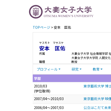
TOPページ
> 安本 匡佑
ヤスモト マサスケ
安本 匡佑
所属
大妻女子大学 社会情報学部 
大妻女子大学大学院 人間文化
職種
教授
プロフィール
研究
教育
学歴
2010/03
東京藝術大学 博
(学位取得)
2007/04～2010/03
東京藝術大学 映
2006/04～2007/03
公立はこだて未来