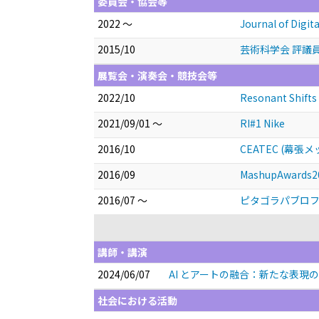
委員会・協会等
2022 ～
Journal of Digit
2015/10
芸術科学会 評議
展覧会・演奏会・競技会等
2022/10
Resonant Shifts 
2021/09/01 ～
RI#1 Nike
2016/10
CEATEC (幕張
2016/09
MashupAwar
2016/07 ～
ピタゴラパブロ
講師・講演
2024/06/07
AI とアートの融合：新たな表現
社会における活動