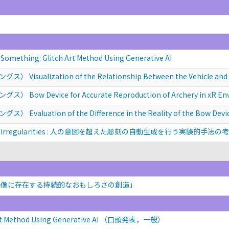
ing: Glitch Art Method Using Generative AI
lization of the Relationship Between the Vehicle and It
Device for Accurate Reproduction of Archery in xR Env
tion of the Difference in the Reality of the Bow Device 
 Irregularities : 人の意図を超えた彫刻の自動生成を行う実験的手法の
映像に存在する持続的なおもしろさの創造」
t Method Using Generative AI
（口頭発表，一般）