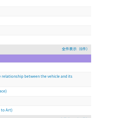
全件表示（6件）
 relationship between the vehicle and its
ace)
to Art)