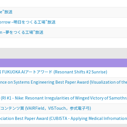
ope”放送
 Tomorrow –明日をつくる工場”放送
dream –夢をつくる工場”放送
OKA AIアートアワード (Resonant Shifts #2 Sunrise)
nce on Systems Engineering Best Paper Award (Visualization of the
RI #1 - Nike: Resonant Irregularities of Winged Victory of Samothr
ンツ賞 (VAIRField，VISTouch，参式電子弓)
ociation Best Paper Award (CUBISTA - Applying Medical Infromation 