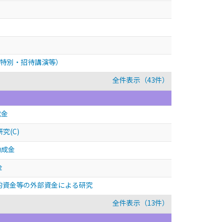
特別・招待講演等）
全件表示（43件）
成金
(C)
助成金
金
争的資金等の外部資金による研究
全件表示（13件）