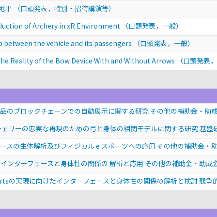
の地平
（口頭発表，特別・招待講演等）
duction of Archery in xR Environment
（口頭発表，一般）
ip between the vehicle and its passengers
（口頭発表，一般）
 the Reality of the Bow Device With and Without Arrows
（口頭発表，
品のブロックチェーンでの自動展示に関する研究 その他の補助金・助
チェリーの忠実な再現のための弓と身体の相関モデルに関する研究 基盤研究
ースの生体解析及びフィジカル e スポーツへの応用 その他の補助金・
インターフェースと身体性の関係の 解析と応用 その他の補助金・助成
portsの実現に向けたインターフェースと身体性の関係の解析と検討 競