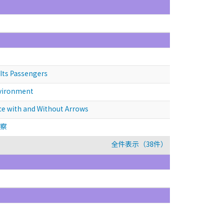
s Passengers
ironment
with and Without Arrows
考察
全件表示（38件）