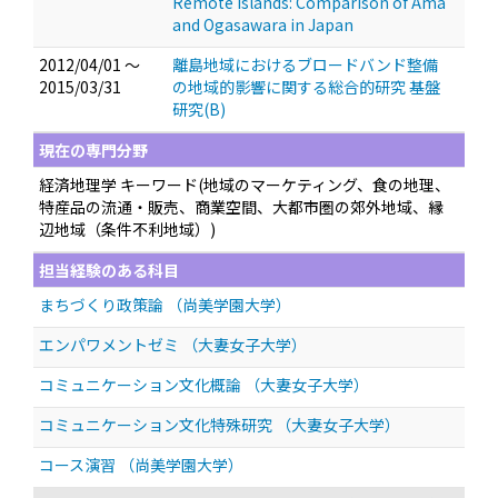
Remote Islands: Comparison of Ama
and Ogasawara in Japan
2012/04/01 ～
離島地域におけるブロードバンド整備
2015/03/31
の地域的影響に関する総合的研究 基盤
研究(B)
現在の専門分野
経済地理学 キーワード(地域のマーケティング、食の地理、
特産品の流通・販売、商業空間、大都市圏の郊外地域、縁
辺地域（条件不利地域）)
担当経験のある科目
まちづくり政策論 （尚美学園大学）
エンパワメントゼミ （大妻女子大学）
コミュニケーション文化概論 （大妻女子大学）
コミュニケーション文化特殊研究 （大妻女子大学）
コース演習 （尚美学園大学）