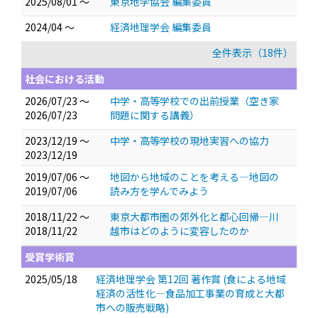
2025/08/01 ～
東京地学協会 編集委員
2024/04 ～
経済地理学会 編集委員
全件表示（18件）
社会における活動
2026/07/23 ～
中学・高等学校での出前授業（空き家
2026/07/23
問題に関する講義）
2023/12/19 ～
中学・高等学校の現地実習への協力
2023/12/19
2019/07/06 ～
地図から地域のことを考える―地図の
2019/07/06
読み方を学んでみよう
2018/11/22 ～
東京大都市圏の郊外化と都心回帰―川
2018/11/22
越市はどのように変容したのか
受賞学術賞
2025/05/18
経済地理学会 第12回 著作賞 (食による地域
経済の活性化―食品加工事業の育成と大都
市への販売戦略)