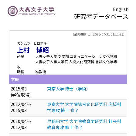
English
研究者データベース
TOPページ
> 上村 博昭
（最終更新日 : 2026-07-31 01:11:23）
カンムラ ヒロアキ
上村 博昭
所属
大妻女子大学 文学部 コミュニケーション文化学科
大妻女子大学大学院 人間文化研究科 言語文化学専
攻
職種
准教授
学歴
2015/03
東京大学 博士（学術）
(学位取得)
2012/04～
東京大学 大学院総合文化研究科 広域科
2015/03
学専攻 博士 修了
2010/04～
早稲田大学 大学院教育学研究科 社会科
2012/03
教育専攻 修士 修了