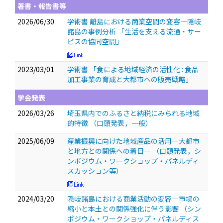
著書・報告書等
2026/06/30
学術書 離島における商業空間の変容―隠岐
諸島の事例分析 「生活を支える流通・サー
ビスの協同空間」
2023/03/01
学術書 「食による地域経済の活性化 : 食品
加工事業の育成と大都市への販売戦略」
学会発表
2026/03/26
埼玉県内でのふるさと納税にみられる地域
的特徴
（口頭発表，一般）
2025/06/09
産業振興に向けた地域産品の活用―大都市
と地方との関係への着目―
（口頭発表，シ
ンポジウム・ワークショップ・パネルディ
スカッション等）
2024/03/20
隠岐諸島における商業活動の変容―市場の
縮小と本土との関係強化に伴う影響
（シン
ポジウム・ワークショップ・パネルディス