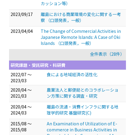
カッション等）
2023/09/17
離島における商業環境の変化に関する一考
察
（口頭発表，一般）
2023/04/04
The Change of Commercial Activities in
Japanese Remote Islands: A Case of Oki
Islands
（口頭発表，一般）
全件表示（28件）
研究課題・受託研究・科研費
2022/07 ～
食による地域経済の活性化
2023/03
2020/04 ～
農業法人と郵便局とのコラボレーショ
2021/03
ン方策に関する調査・研究
2020/04 ～
離島の流通・消費インフラに関する地
2024/03
理学的研究 基盤研究(C)
2015/08 ～
An Examination of Utilization of E-
2015/08
commerce in Business Activities in