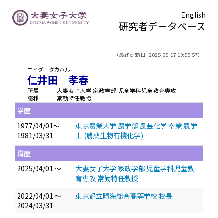
English
研究者データベース
TOPページ
> 仁井田 孝春
（最終更新日 : 2025-05-17 10:55:57）
ニイダ タカハル
仁井田 孝春
所属
大妻女子大学 家政学部 児童学科児童教育専攻
職種
常勤特任教授
学歴
1977/04/01～
東京農業大学 農学部 農芸化学 卒業 農学
1981/03/31
士 (農薬生物有機化学)
職歴
2025/04/01 ～
大妻女子大学 家政学部 児童学科児童教
育専攻 常勤特任教授
2022/04/01 ～
東京都立晴海総合高等学校 校長
2024/03/31