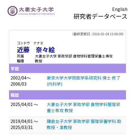
English
研究者データベース
TOPページ
> 近藤 奈々絵
（最終更新日 : 2026-03-04 15:00:00）
コンドウ ナナエ
近藤 奈々絵
所属
大妻女子大学 家政学部 食物学科管理栄養士専攻
職種
教授
学歴
2002/04～
東京大学大学院医学系研究科 博士 修了
2006/03
(内科学)
職歴
2025/04/01 ～
大妻女子大学 家政学部 食物学科管理栄
養士専攻 教授
2019/04/01 ～
鎌倉女子大学 家政学部 管理栄養学科 助
2025/03/31
教授・准教授