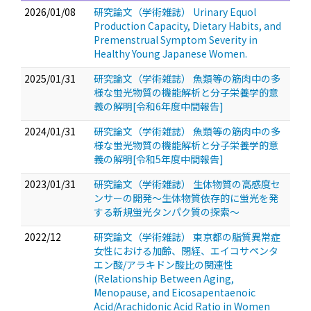
2026/01/08
研究論文（学術雑誌） Urinary Equol
Production Capacity, Dietary Habits, and
Premenstrual Symptom Severity in
Healthy Young Japanese Women.
2025/01/31
研究論文（学術雑誌） 魚類等の筋肉中の多
様な蛍光物質の機能解析と分子栄養学的意
義の解明[令和6年度中間報告]
2024/01/31
研究論文（学術雑誌） 魚類等の筋肉中の多
様な蛍光物質の機能解析と分子栄養学的意
義の解明[令和5年度中間報告]
2023/01/31
研究論文（学術雑誌） 生体物質の高感度セ
ンサーの開発～生体物質依存的に蛍光を発
する新規蛍光タンパク質の探索～
2022/12
研究論文（学術雑誌） 東京都の脂質異常症
女性における加齢、閉経、エイコサペンタ
エン酸/アラキドン酸比の関連性
(Relationship Between Aging,
Menopause, and Eicosapentaenoic
Acid/Arachidonic Acid Ratio in Women