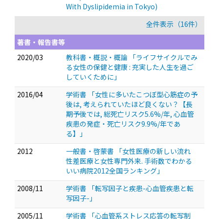
With Dyslipidemia in Tokyo)
全件表示（16件）
著書・報告書等
2020/03
教科書・概説・概論 「ライフサイクルでみ
る女性の保健と健康 : 充実した人生を過ご
していくために」
2016/04
学術書 「女性に多いたこつぼ型心筋症の予
後は, 考えられていたほど良くない？【長
期予後では, 総死亡リスク5.6%/年, 心血管
疾患の発症・死亡リスク9.9%/年であ
る】」
2012
一般書・啓蒙書 「女性医療の新しい流れ
性差医療と女性専門外来. 手術数でわかる
いい病院2012全国ランキング」
2008/11
学術書 「転写因子と疾患-心血管疾患と転
写因子-」
2005/11
学術書 「心血管系ストレス応答の転写制