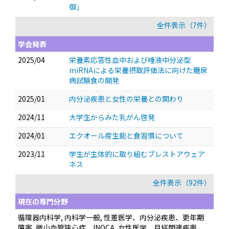
御」
全件表示（7件）
学会発表
2025/04
栄養素応答性血中および唾液中分泌型
miRNAによる栄養摂取評価法に向けた糖尿
病試験食の開発
2025/01
内分泌疾患と女性の栄養との関わり
2024/11
大学生からみた乳がん啓発
2024/01
エクオール産生能と食習慣について
2023/11
学生が主体的に取り組むブレストアウェア
ネス
全件表示（92件）
現在の専門分野
循環器内科学, 内科学一般, 性差医学、内分泌疾患、更年期
障害, 微小血管狭心症、INOCA, 女性医学、月経関連疾患、