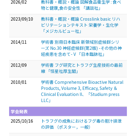
2026/02
教科書・概説・概論 図解食品衛生学 : 食べ
物と健康,食の安全性 「講談社」
2023/09/10
教科書・概説・概論 Crosslink basic リハ
ビリテーションテキスト 栄養学・生化学
「メジカルビュー社」
2014/11
学術書 別冊日本臨床 新領域別症候群シリ
ーズ No.30 神経症候群(第2版) -その他の神
経疾患を含めて- V 「日本臨牀社」
2012/09
学術書 フグ研究とトラフグ生産技術の最前
線 「恒星社厚生閣」
2010/01
学術書 Comprehensive Bioactive Natural
Products, Volume 3, Efficacy, Safety ＆
Clinical Evaluation II、「Studium press
LLC」
学会発表
2025/10/16
トラフグの成魚におけるフグ毒の胆汁排泄
の評価
（ポスター，一般）