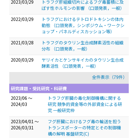
2023/03/29
トラフグ肝組織切片によるフグ毒蓄積に及
ぼす性ホルモンの影響
（口頭発表，一般）
2022/03/29
トラフグにおけるテトロドトキシンの体内
動態
（口頭発表，シンポジウム・ワークシ
ョップ・パネルディスカッション等）
2021/03/28
トラフグのタウリン生合成酵素活性の組織
分布
（口頭発表，一般）
2020/03/29
ヤリイカとケンサキイカのタウリン生合成
酵素活性
（口頭発表，一般）
全件表示（79件）
研究課題・受託研究・科研費
2023/06 ～
トラフグ肝臓の毒化制御機構に関する
2024/03
研究 競争的資金等の外部資金による研
究 一般研究枠
2023/04/01 ～
フグ肝臓におけるフグ毒の輸送を担う
2026/03/31
トランスポーターの特定とその制御機
構の解明 基盤研究(C)