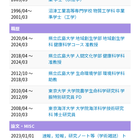
1996/04～
沼津工業高等専門学校 物質工学科 卒業
2001/03
準学士（工学）
職歴
2020/04 ～
県立広島大学 地域創生学部 地域創生学
2024/03
科 健康科学コース 准教授
2018/04 ～
県立広島大学 人間文化学部 健康科学科
2024/03
准教授
2012/10 ～
県立広島大学 生命環境学部 環境科学科
2018/03
助教
2010/04 ～
東京大学 大学院農学生命科学研究科 学
2012/09
振特別研究員 PD
2008/04 ～
東京海洋大学 大学院海洋科学技術研究
2010/03
科 博士研究員
論文・MISC
2023/01/01
速報，短報，研究ノート等（学術雑誌） ト