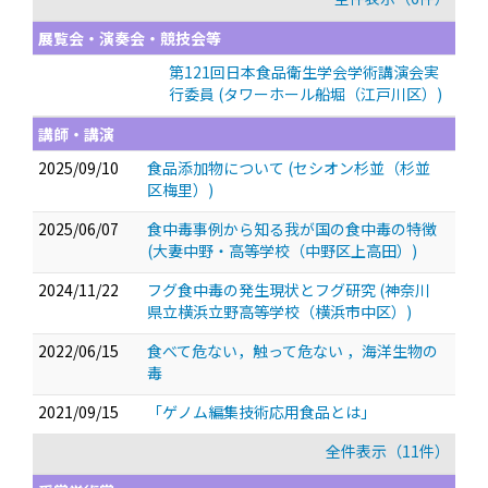
展覧会・演奏会・競技会等
第121回日本食品衛生学会学術講演会実
行委員 (タワーホール船堀（江戸川区）)
講師・講演
2025/09/10
食品添加物について (セシオン杉並（杉並
区梅里）)
2025/06/07
食中毒事例から知る我が国の食中毒の特徴
(大妻中野・高等学校（中野区上高田）)
2024/11/22
フグ食中毒の発生現状とフグ研究 (神奈川
県立横浜立野高等学校（横浜市中区）)
2022/06/15
食べて危ない，触って危ない ，海洋生物の
毒
2021/09/15
「ゲノム編集技術応用食品とは」
全件表示（11件）