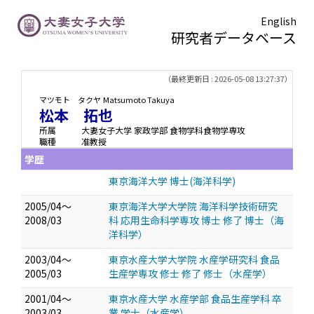
English
研究者データベース
TOPページ
> 松本 拓也
（最終更新日 : 2026-05-08 13:27:37）
マツモト タクヤ
Matsumoto Takuya
松本 拓也
所属
大妻女子大学 家政学部 食物学科食物学専攻
職種
准教授
学歴
東京海洋大学 博士(海洋科学)
2005/04～
東京海洋大学大学院 海洋科学技術研究
2008/03
科 応用生命科学専攻 博士 修了 博士（海
洋科学）
2003/04～
東京水産大学大学院 水産学研究科 食品
2005/03
生産学専攻 修士 修了 修士（水産学）
2001/04～
東京水産大学 水産学部 食品生産学科 卒
2003/03
業 学士（水産学）