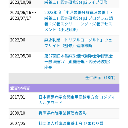
2023/10/08
栄養士」認定研修Step2ライブ研修
2023/06/16 ～
2023年度「小児栄養分野管理栄養士・
2023/07/17
栄養士」認定研修Step1 プログラム 講
義：栄養スクリーニング・栄養アセス
メント（小児対象）
2022/06
森永乳業「トリプルヨーグルト」ウェ
ブサイト（監修）健康診断
2022/05/30
第37回日本臨床栄養代謝学会学術集会
一般演題27（血糖管理・内分泌疾患）
座長
全件表示（18件）
受賞学術賞
2017/01
日本糖尿病学会関東甲信越地方会 コメディ
カルアワード
2009/10
兵庫県病院事業管理者表彰
2007/05
社団法人兵庫県栄養士会 ひまわり賞