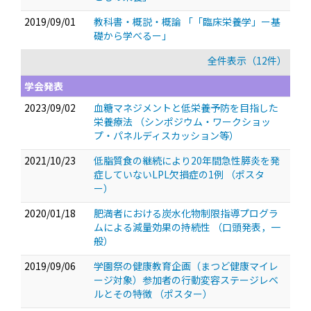
2019/09/01
教科書・概説・概論 「「臨床栄養学」ー基
礎から学べるー」
全件表示（12件）
学会発表
2023/09/02
血糖マネジメントと低栄養予防を目指した
栄養療法
（シンポジウム・ワークショッ
プ・パネルディスカッション等）
2021/10/23
低脂質食の継続により20年間急性膵炎を発
症していないLPL欠損症の1例
（ポスタ
ー）
2020/01/18
肥満者における炭水化物制限指導プログラ
ムによる減量効果の持続性
（口頭発表，一
般）
2019/09/06
学園祭の健康教育企画（まつど健康マイレ
ージ対象）参加者の行動変容ステージレベ
ルとその特徴
（ポスター）