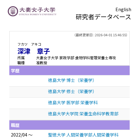
English
研究者データベース
TOPページ
> 深津 章子
（最終更新日 : 2026-04-01 15:46:55）
フカツ アキコ
深津 章子
所属
大妻女子大学 家政学部 食物学科管理栄養士専攻
職種
准教授
学歴
徳島大学 博士（栄養学）
徳島大学 修士（栄養学）
徳島大学 医学部 栄養学科
徳島大学大学院 栄養生命科学教育部
職歴
2022/04 ～
聖徳大学 人間栄養学部人間栄養学科