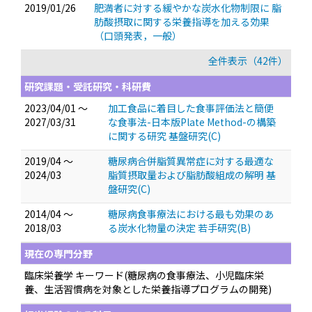
2019/01/26
肥満者に対する緩やかな炭水化物制限に 脂
肪酸摂取に関する栄養指導を加える効果
（口頭発表，一般）
全件表示（42件）
研究課題・受託研究・科研費
2023/04/01 ～
加工食品に着目した食事評価法と簡便
2027/03/31
な食事法-日本版Plate Method-の構築
に関する研究 基盤研究(C)
2019/04 ～
糖尿病合併脂質異常症に対する最適な
2024/03
脂質摂取量および脂肪酸組成の解明 基
盤研究(C)
2014/04 ～
糖尿病食事療法における最も効果のあ
2018/03
る炭水化物量の決定 若手研究(B)
現在の専門分野
臨床栄養学 キーワード(糖尿病の食事療法、小児臨床栄
養、生活習慣病を対象とした栄養指導プログラムの開発)