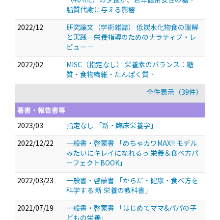
脂質代謝に与える影響
2022/12
研究論文（学術雑誌） 低炭水化物食の理解
と実践－栄養指導のためのナラティブ・レ
ビュー－
2022/02
MISC（指定なし） 栄養素のバランス：糖
質・食物繊維・たんぱく質…
全件表示（39件）
著書・報告書等
2023/03
指定なし 「新・臨床栄養学」
2022/12/22
一般書・啓蒙書 「めちゃカワMAX!! モデル
みたいにキレイになれるっ 栄養＆食べ方パ
ーフェクトBOOK」
2022/03/23
一般書・啓蒙書 「からだ・健康・食べ方を
科学する 新 栄養の教科書」
2021/07/19
一般書・啓蒙書 「はじめてママ&パパの子
どもの栄養」