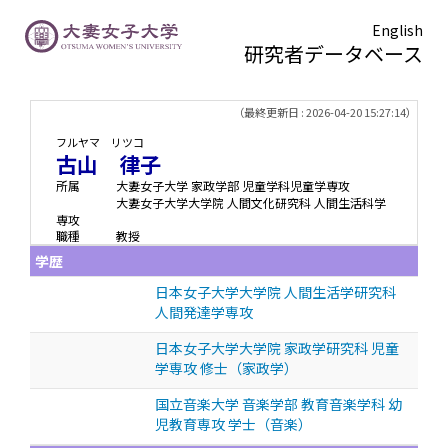
English
研究者データベース
TOPページ
> 古山 律子
（最終更新日 : 2026-04-20 15:27:14）
フルヤマ リツコ
古山 律子
所属
大妻女子大学 家政学部 児童学科児童学専攻
大妻女子大学大学院 人間文化研究科 人間生活科学
専攻
職種
教授
学歴
日本女子大学大学院 人間生活学研究科
人間発達学専攻
日本女子大学大学院 家政学研究科 児童
学専攻 修士（家政学）
国立音楽大学 音楽学部 教育音楽学科 幼
児教育専攻 学士（音楽）