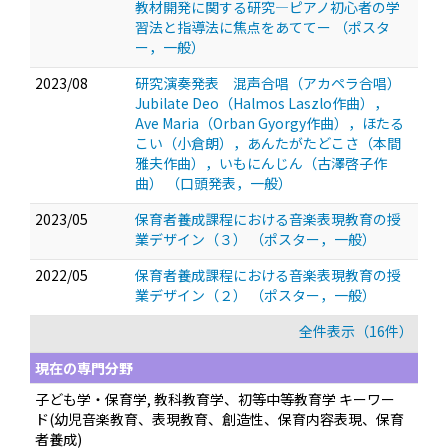
教材開発に関する研究―ピアノ初心者の学
習法と指導法に焦点をあててー
（ポスタ
ー，一般）
2023/08
研究演奏発表 混声合唱（アカペラ合唱）
Jubilate Deo（Halmos Laszlo作曲），
Ave Maria（Orban Gyorgy作曲），ほたる
こい（小倉朗），あんたがたどこさ（本間
雅夫作曲），いもにんじん（古澤啓子作
曲）
（口頭発表，一般）
2023/05
保育者養成課程における音楽表現教育の授
業デザイン（３）
（ポスター，一般）
2022/05
保育者養成課程における音楽表現教育の授
業デザイン（２）
（ポスター，一般）
全件表示（16件）
現在の専門分野
子ども学・保育学, 教科教育学、初等中等教育学 キーワー
ド(幼児音楽教育、表現教育、創造性、保育内容表現、保育
者養成)