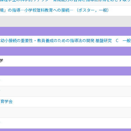
環境」の指導―小学校理科教育への接続―
（ポスター，一般）
幼小接続の重要性・教員養成のための指導法の開発 基盤研究 C 一般
学
会
会
教育学会
会