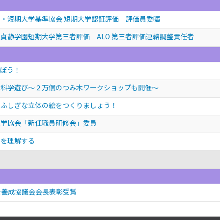
・短期大学基準協会 短期大学認証評価 評価員委嘱
貞静学園短期大学第三者評価 ALO 第三者評価連絡調整責任者
遊ぼう！
！科学遊び～２万個のつみ木ワークショップも開催～
でふしぎな立体の絵をつくりましょう！
大学協会「新任職員研修会」委員
形を理解する
士養成協議会会長表彰受賞