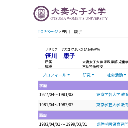
TOPページ
> 笹川 康子
ササカワ ヤスコ
YASUKO SASAKAWA
笹川 康子
所属
大妻女子大学 家政学部 児童
職種
常勤特任教授
プロフィール
研究
社会活動
学歴
1977/04～1981/03
東京学芸大学 教
1981/04～1983/03
東京学芸大学 教育
職歴
1983/04/01 ～ 1999/03/31
貞静学園保育専門