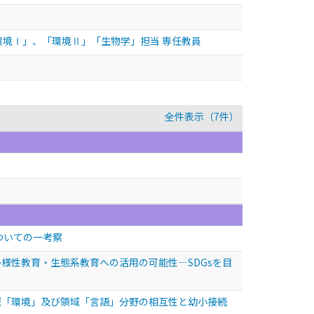
環境Ⅰ」、「環境Ⅱ」「生物学」担当 専任教員
全件表示（7件）
についての一考察
様性教育・生態系教育への活用の可能性―SDGsを目
域「環境」及び領域「言語」分野の相互性と幼小接続