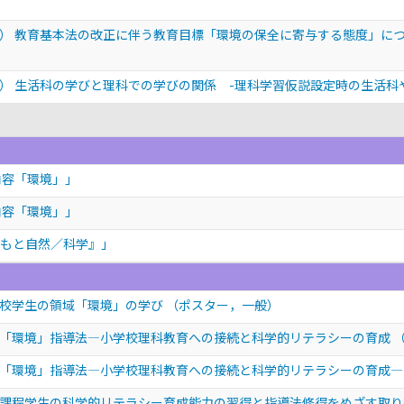
） 教育基本法の改正に伴う教育目標「環境の保全に寄与する態度」に
） 生活科の学びと理科での学びの関係 -理科学習仮説設定時の生活科
内容「環境」」
内容「環境」」
こどもと自然／科学』」
成校学生の領域「環境」の学び
（ポスター，一般）
「環境」指導法―小学校理科教育への接続と科学的リテラシーの育成
「環境」指導法―小学校理科教育への接続と科学的リテラシーの育成
課程学生の科学的リテラシー育成能力の習得と指導法修得をめざす取