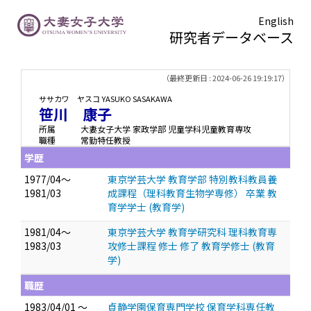
English
研究者データベース
TOPページ
> 笹川 康子
（最終更新日 : 2024-06-26 19:19:17）
ササカワ ヤスコ
YASUKO SASAKAWA
笹川 康子
所属
大妻女子大学 家政学部 児童学科児童教育専攻
職種
常勤特任教授
学歴
1977/04～
東京学芸大学 教育学部 特別教科教員養
1981/03
成課程（理科教育生物学専修） 卒業 教
育学学士 (教育学)
1981/04～
東京学芸大学 教育学研究科 理科教育専
1983/03
攻修士課程 修士 修了 教育学修士 (教育
学)
職歴
1983/04/01 ～
貞静学園保育専門学校 保育学科専任教