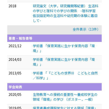
2018
研究論文（大学，研究機関等紀要） 生活科
の学びと理科での学びの関係 -理科学習
仮説設定時の生活科や幼児期の体験に着目
して-
全件表示（13件）
著書・報告書等
2021/12
学術書 「保育実践に生かす保育内容「環
境」」
2014/03
学術書 「保育実践に生かす保育内容「環
境」」
2013/05
学術書 「『こどもの世界III こどもと自然
／科学』」
学会発表
2020/05
生物教育への接続の重要性～養成校学生の
領域「環境」の学び
（ポスター，一般）
2019/05
保育者養成課程学生に対する領域「環境」