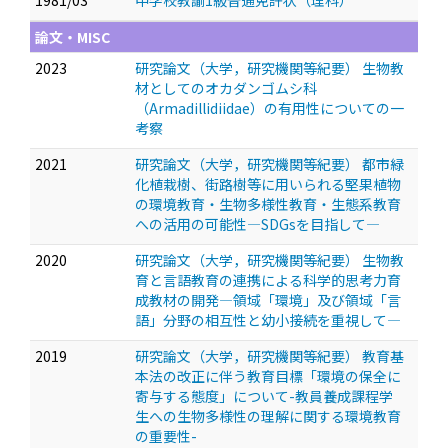
1981/03
中学校教諭1級普通免許状（理科）
論文・MISC
2023
研究論文（大学，研究機関等紀要） 生物教
材としてのオカダンゴムシ科
（Armadillidiidae）の有用性についての一
考察
2021
研究論文（大学，研究機関等紀要） 都市緑
化植栽樹、街路樹等に用いられる堅果植物
の環境教育・生物多様性教育・生態系教育
への活用の可能性―SDGsを目指して―
2020
研究論文（大学，研究機関等紀要） 生物教
育と言語教育の連携による科学的思考力育
成教材の開発―領域「環境」及び領域「言
語」分野の相互性と幼小接続を重視して―
2019
研究論文（大学，研究機関等紀要） 教育基
本法の改正に伴う教育目標「環境の保全に
寄与する態度」について-教員養成課程学
生への生物多様性の理解に関する環境教育
の重要性-