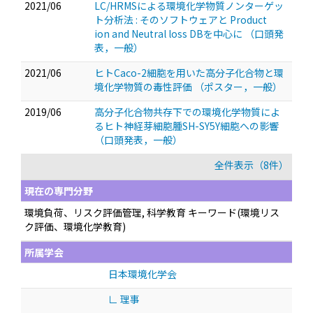
2021/06
LC/HRMSによる環境化学物質ノンターゲッ
ト分析法 : そのソフトウェアと Product
ion and Neutral loss DBを中心に
（口頭発
表，一般）
2021/06
ヒトCaco-2細胞を用いた高分子化合物と環
境化学物質の毒性評価
（ポスター，一般）
2019/06
高分子化合物共存下での環境化学物質によ
るヒト神経芽細胞腫SH-SY5Y細胞への影響
（口頭発表，一般）
全件表示（8件）
現在の専門分野
環境負荷、リスク評価管理, 科学教育 キーワード(環境リス
ク評価、環境化学教育)
所属学会
日本環境化学会
∟ 理事