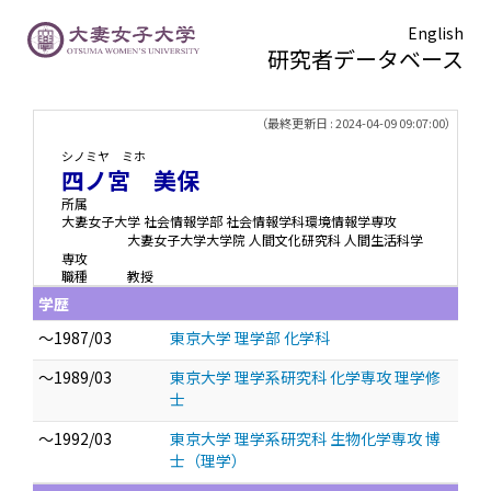
English
研究者データベース
TOPページ
> 四ノ宮 美保
（最終更新日 : 2024-04-09 09:07:00）
シノミヤ ミホ
四ノ宮 美保
所属
大妻女子大学 社会情報学部 社会情報学科環境情報学専攻
大妻女子大学大学院 人間文化研究科 人間生活科学
専攻
職種
教授
学歴
～1987/03
東京大学 理学部 化学科
～1989/03
東京大学 理学系研究科 化学専攻 理学修
士
～1992/03
東京大学 理学系研究科 生物化学専攻 博
士（理学）