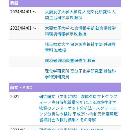
職歴
2024/04/01 ～
大妻女子大学大学院 人間文化研究科 人
間生活科学専攻 教授
2023/04/01 ～
大妻女子大学 社会情報学部 社会情報学
科環境情報学専攻 教授
埼玉県立大学 保健医療福祉学部 共通教
育科 准教授
環境省 環境調査研修所 教官
理化学研究所 高分子化学研究室 基礎科
学特別研究員
論文・MISC
2022
研究論文（学術雑誌） 液体クロマトグラフ
ィー／高分解能質量分析による環境中化学
物質のノンターゲット分析法・スクリーニ
ング分析法の検討 平成29～令和元年度環境
省検討会の検討結果とその考察