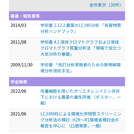
全件表示（30件）
著書・報告書等
2014/03
学術書 2.12.2 農薬のLC/MS分析 「有害物質
分析ハンドブック」
2011/08
学術書 4.2 液体クロマトグラフおよび液体
クロマトグラフ質量分析法 「現場で役立つ
大気分析の基礎」
2009/11/30
学術書 「改訂分析実務者のための新明解環
境分析技術手法」
学会発表
2022/06
培養細胞を用いたポリエチレンイミン共存
下における農薬の毒性評価
（ポスター，一
般）
2021/06
LC/HRMSによる環境化学物質スクリーニン
グ分析法の検討 : H29～R1環境省検討会の
報告を中心に
（口頭発表，一般）