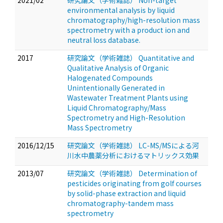
2021/02
研究論文（学術雑誌） Non-target
environmental analysis by liquid
chromatography/high-resolution mass
spectrometry with a product ion and
neutral loss database.
2017
研究論文（学術雑誌） Quantitative and
Qualitative Analysis of Organic
Halogenated Compounds
Unintentionally Generated in
Wastewater Treatment Plants using
Liquid Chromatography/Mass
Spectrometry and High-Resolution
Mass Spectrometry
2016/12/15
研究論文（学術雑誌） LC-MS/MSによる河
川水中農薬分析におけるマトリックス効果
2013/07
研究論文（学術雑誌） Determination of
pesticides originating from golf courses
by solid-phase extraction and liquid
chromatography-tandem mass
spectrometry