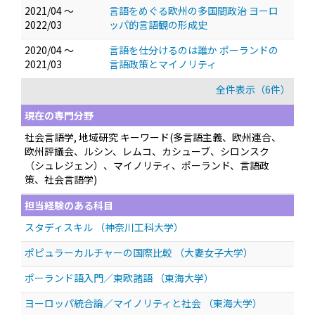
2021/04 ～
言語をめぐる欧州の多国間政治 ヨーロ
2022/03
ッパ的言語観の形成史
2020/04 ～
言語を仕分けるのは誰か ポーランドの
2021/03
言語政策とマイノリティ
全件表示（6件）
現在の専門分野
社会言語学, 地域研究 キーワード(多言語主義、欧州連合、
欧州評議会、ルシン、レムコ、カシューブ、シロンスク
（シュレジェン）、マイノリティ、ポーランド、言語政
策、社会言語学)
担当経験のある科目
スタディスキル （神奈川工科大学）
ポピュラーカルチャーの国際比較 （大妻女子大学）
ポーランド語入門／東欧諸語 （東海大学）
ヨーロッパ統合論／マイノリティと社会 （東海大学）