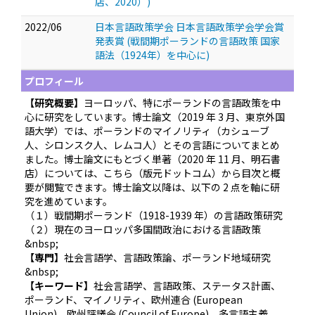
店、2020）)
2022/06
日本言語政策学会 日本言語政策学会学会賞
発表賞 (戦間期ポーランドの言語政策 国家
語法（1924年）を中心に)
プロフィール
【研究概要】
ヨーロッパ、特にポーランドの言語政策を中
心に研究をしています。博士論文（2019 年 3 月、東京外国
語大学）では、ポーランドのマイノリティ（カシューブ
人、シロンスク人、レムコ人）とその言語についてまとめ
ました。博士論文にもとづく単著（2020 年 11 月、明石書
店）については、こちら（版元ドットコム）から目次と概
要が閲覧できます。博士論文以降は、以下の 2 点を軸に研
究を進めています。
（１）戦間期ポーランド（1918-1939 年）の言語政策研究
（２）現在のヨーロッパ多国間政治における言語政策
&nbsp;
【専門】
社会言語学、言語政策論、ポーランド地域研究
&nbsp;
【キーワード】
社会言語学、言語政策、ステータス計画、
ポーランド、マイノリティ、欧州連合 (European
Union)、欧州評議会 (Council of Europe)、多言語主義