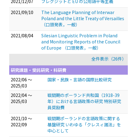
2021/12/07
ブレグジットと EU の公用語平等主義
2021/09/10
The Language Planning of Interwar
Poland and the Little Treaty of Versailles
（口頭発表，一般）
2021/08/04
Silesian Linguistic Problem in Poland
and Monitoring Reports of the Council
of Europe
（口頭発表，一般）
全件表示（26件）
研究課題・受託研究・科研費
2022/06 ～
国家・民族・言語の国際比較研究
2025/03
2022/04 ～
戦間期のポーランド共和国（1918-39
2025/03
年）における言語政策の研究 特別研究
員奨励費
2021/10 ～
戦間期ポーランドの言語政策に関する
2022/09
基盤研究 いわゆる「クレスィ諸法」を
中心として