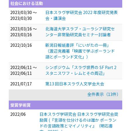
社会における活動
2023/03/30 ～
日本スラヴ学研究会 2022 年度研究発表
2023/03/30
会・講演会
2023/03/16 ～
北海道大学スラブ・ユーラシア研究セ
2023/03/16
ンター非常勤研究員セミナー討論者
2022/10/16
新潟日報紙書評「にいがたの一冊」
（渡辺克義著「映画で学ぶポーランド
語とポーランド文化」）
2022/06/11 ～
シンポジウム「スラヴ世界の SF Part 2
2022/06/11
スタニスワフ・レムとその周辺」
2021/07/17
第13 回日本スラヴ人文学会大会
全件表示（13件）
受賞学術賞
2022/06
日本スラヴ学研究会 日本スラヴ学研究会奨
励賞 (『言語を仕分けるのは誰か ポーラン
ドの言語政策とマイノリティ』（明石書