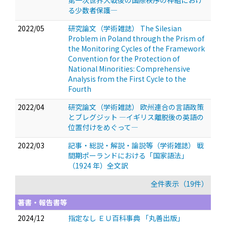
第一次世界大戦後の国際秩序の枠組におけ
る少数者保護―
2022/05
研究論文（学術雑誌） The Silesian
Problem in Poland through the Prism of
the Monitoring Cycles of the Framework
Convention for the Protection of
National Minorities: Comprehensive
Analysis from the First Cycle to the
Fourth
2022/04
研究論文（学術雑誌） 欧州連合の言語政策
とブレグジット ―イギリス離脱後の英語の
位置付けをめぐって―
2022/03
記事・総説・解説・論説等（学術雑誌） 戦
間期ポーランドにおける「国家語法」
（1924 年）全文訳
全件表示（19件）
著書・報告書等
2024/12
指定なし ＥＵ百科事典 「丸善出版」