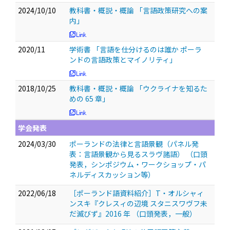
2024/10/10
教科書・概説・概論 「言語政策研究への案
内」
2020/11
学術書 「言語を仕分けるのは誰か ポーラ
ンドの言語政策とマイノリティ」
2018/10/25
教科書・概説・概論 「ウクライナを知るた
めの 65 章」
学会発表
2024/03/30
ポーランドの法律と言語景観（パネル発
表：言語景観から見るスラヴ諸語）
（口頭
発表，シンポジウム・ワークショップ・パ
ネルディスカッション等）
2022/06/18
［ポーランド語資料紹介］T・オルシャィ
ンスキ『クレスィの辺境 スタニスワヴフ未
だ滅びず』2016 年
（口頭発表，一般）