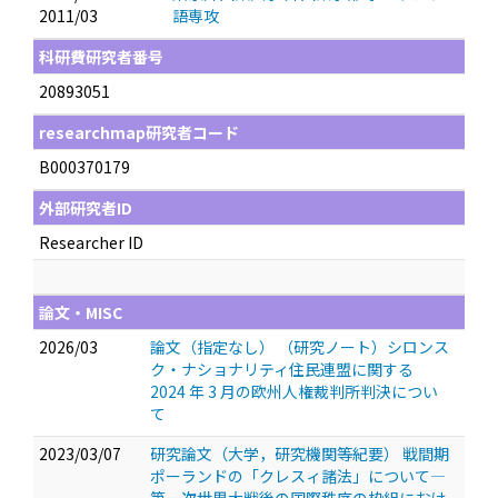
2011/03
語専攻
科研費研究者番号
20893051
researchmap研究者コード
B000370179
外部研究者ID
Researcher ID
論文・MISC
2026/03
論文（指定なし） （研究ノート）シロンス
ク・ナショナリティ住民連盟に関する
2024 年 3 月の欧州人権裁判所判決につい
て
2023/03/07
研究論文（大学，研究機関等紀要） 戦間期
ポーランドの「クレスィ諸法」について―