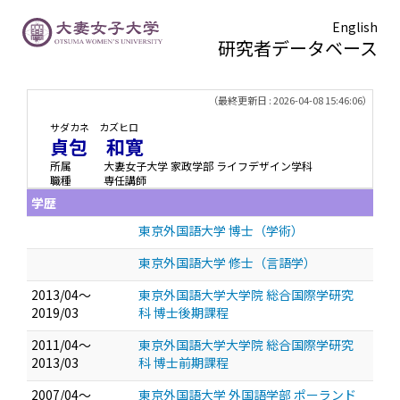
English
研究者データベース
TOPページ
> 貞包 和寛
（最終更新日 : 2026-04-08 15:46:06）
サダカネ カズヒロ
貞包 和寛
所属
大妻女子大学 家政学部 ライフデザイン学科
職種
専任講師
学歴
東京外国語大学 博士（学術）
東京外国語大学 修士（言語学）
2013/04～
東京外国語大学大学院 総合国際学研究
2019/03
科 博士後期課程
2011/04～
東京外国語大学大学院 総合国際学研究
2013/03
科 博士前期課程
2007/04～
東京外国語大学 外国語学部 ポーランド