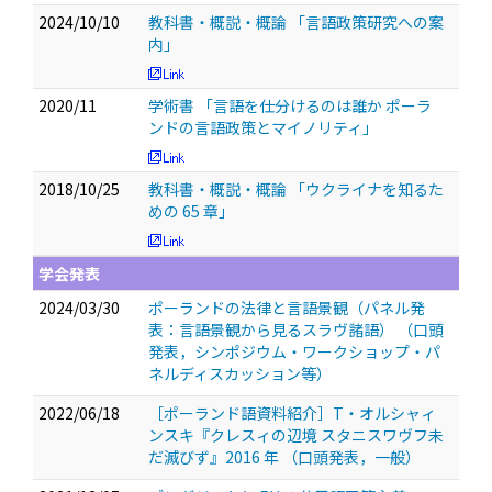
2024/10/10
教科書・概説・概論 「言語政策研究への案
内」
2020/11
学術書 「言語を仕分けるのは誰か ポーラ
ンドの言語政策とマイノリティ」
2018/10/25
教科書・概説・概論 「ウクライナを知るた
めの 65 章」
学会発表
2024/03/30
ポーランドの法律と言語景観（パネル発
表：言語景観から見るスラヴ諸語）
（口頭
発表，シンポジウム・ワークショップ・パ
ネルディスカッション等）
2022/06/18
［ポーランド語資料紹介］T・オルシャィ
ンスキ『クレスィの辺境 スタニスワヴフ未
だ滅びず』2016 年
（口頭発表，一般）