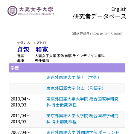
English
研究者データベース
TOPページ
> 貞包 和寛
（最終更新日 : 2026-04-08 15:46:06）
サダカネ カズヒロ
貞包 和寛
所属
大妻女子大学 家政学部 ライフデザイン学科
職種
専任講師
学歴
東京外国語大学 博士（学術）
東京外国語大学 修士（言語学）
2013/04～
東京外国語大学大学院 総合国際学研究
2019/03
科 博士後期課程
2011/04～
東京外国語大学大学院 総合国際学研究
2013/03
科 博士前期課程
2007/04～
東京外国語大学 外国語学部 ポーランド