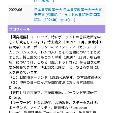
店、2020）)
2022/06
日本言語政策学会 日本言語政策学会学会賞
発表賞 (戦間期ポーランドの言語政策 国家
語法（1924年）を中心に)
プロフィール
【研究概要】
ヨーロッパ、特にポーランドの言語政策を中
心に研究をしています。博士論文（2019 年 3 月、東京外国
語大学）では、ポーランドのマイノリティ（カシューブ
人、シロンスク人、レムコ人）とその言語についてまとめ
ました。博士論文にもとづく単著（2020 年 11 月、明石書
店）については、こちら（版元ドットコム）から目次と概
要が閲覧できます。博士論文以降は、以下の 2 点を軸に研
究を進めています。
（１）戦間期ポーランド（1918-1939 年）の言語政策研究
（２）現在のヨーロッパ多国間政治における言語政策
&nbsp;
【専門】
社会言語学、言語政策論、ポーランド地域研究
&nbsp;
【キーワード】
社会言語学、言語政策、ステータス計画、
ポーランド、マイノリティ、欧州連合 (European
Union)、欧州評議会 (Council of Europe)、多言語主義