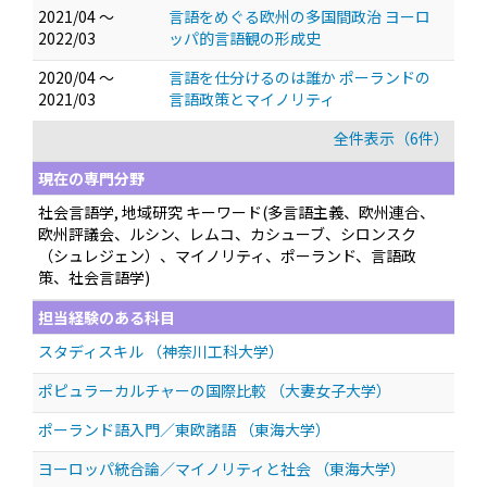
2021/04 ～
言語をめぐる欧州の多国間政治 ヨーロ
2022/03
ッパ的言語観の形成史
2020/04 ～
言語を仕分けるのは誰か ポーランドの
2021/03
言語政策とマイノリティ
全件表示（6件）
現在の専門分野
社会言語学, 地域研究 キーワード(多言語主義、欧州連合、
欧州評議会、ルシン、レムコ、カシューブ、シロンスク
（シュレジェン）、マイノリティ、ポーランド、言語政
策、社会言語学)
担当経験のある科目
スタディスキル （神奈川工科大学）
ポピュラーカルチャーの国際比較 （大妻女子大学）
ポーランド語入門／東欧諸語 （東海大学）
ヨーロッパ統合論／マイノリティと社会 （東海大学）