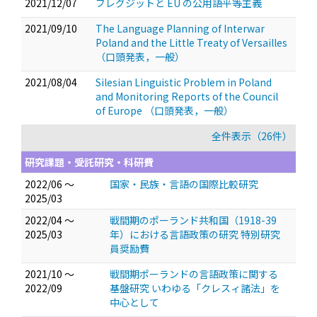
2021/12/07
ブレグジットと EU の公用語平等主義
2021/09/10
The Language Planning of Interwar
Poland and the Little Treaty of Versailles
（口頭発表，一般）
2021/08/04
Silesian Linguistic Problem in Poland
and Monitoring Reports of the Council
of Europe
（口頭発表，一般）
全件表示（26件）
研究課題・受託研究・科研費
2022/06 ～
国家・民族・言語の国際比較研究
2025/03
2022/04 ～
戦間期のポーランド共和国（1918-39
2025/03
年）における言語政策の研究 特別研究
員奨励費
2021/10 ～
戦間期ポーランドの言語政策に関する
2022/09
基盤研究 いわゆる「クレスィ諸法」を
中心として