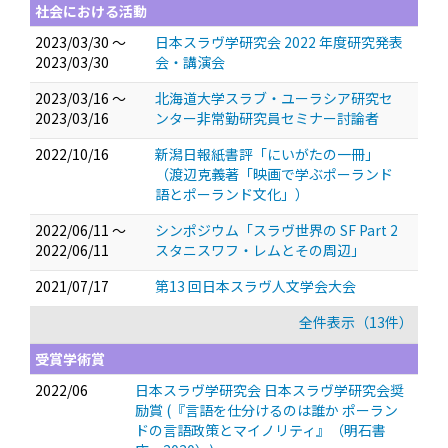
社会における活動
2023/03/30 ～
日本スラヴ学研究会 2022 年度研究発表
2023/03/30
会・講演会
2023/03/16 ～
北海道大学スラブ・ユーラシア研究セ
2023/03/16
ンター非常勤研究員セミナー討論者
2022/10/16
新潟日報紙書評「にいがたの一冊」
（渡辺克義著「映画で学ぶポーランド
語とポーランド文化」）
2022/06/11 ～
シンポジウム「スラヴ世界の SF Part 2
2022/06/11
スタニスワフ・レムとその周辺」
2021/07/17
第13 回日本スラヴ人文学会大会
全件表示（13件）
受賞学術賞
2022/06
日本スラヴ学研究会 日本スラヴ学研究会奨
励賞 (『言語を仕分けるのは誰か ポーラン
ドの言語政策とマイノリティ』（明石書