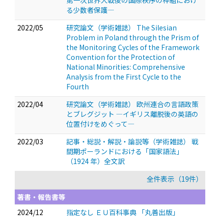
第一次世界大戦後の国際秩序の枠組におけ
る少数者保護―
2022/05
研究論文（学術雑誌） The Silesian
Problem in Poland through the Prism of
the Monitoring Cycles of the Framework
Convention for the Protection of
National Minorities: Comprehensive
Analysis from the First Cycle to the
Fourth
2022/04
研究論文（学術雑誌） 欧州連合の言語政策
とブレグジット ―イギリス離脱後の英語の
位置付けをめぐって―
2022/03
記事・総説・解説・論説等（学術雑誌） 戦
間期ポーランドにおける「国家語法」
（1924 年）全文訳
全件表示（19件）
著書・報告書等
2024/12
指定なし ＥＵ百科事典 「丸善出版」