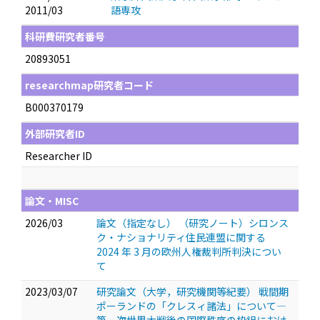
2011/03
語専攻
科研費研究者番号
20893051
researchmap研究者コード
B000370179
外部研究者ID
Researcher ID
論文・MISC
2026/03
論文（指定なし） （研究ノート）シロンス
ク・ナショナリティ住民連盟に関する
2024 年 3 月の欧州人権裁判所判決につい
て
2023/03/07
研究論文（大学，研究機関等紀要） 戦間期
ポーランドの「クレスィ諸法」について―