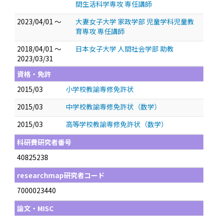
間生活科学専攻 専任講師
2023/04/01 ～
大妻女子大学 家政学部 児童学科児童教
育専攻 専任講師
2018/04/01 ～
日本女子大学 人間社会学部 助教
2023/03/31
資格・免許
2015/03
小学校教諭専修免許状
2015/03
中学校教諭専修免許状（数学）
2015/03
高等学校教諭専修免許状（数学）
科研費研究者番号
40825238
researchmap研究者コード
7000023440
論文・MISC