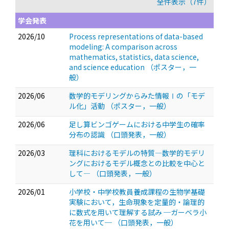
全件表示（7件）
学会発表
2026/10
Process representations of data-based
modeling: A comparison across
mathematics, statistics, data science,
and science education
（ポスター，一
般）
2026/06
数学的モデリングからみた情報Ⅰの「モデ
ル化」活動
（ポスター，一般）
2026/06
足し算ビンゴゲームにおける中学生の確率
分布の認識
（口頭発表，一般）
2026/03
理科におけるモデルの特質―数学的モデリ
ングにおけるモデル概念との比較を中心と
して―
（口頭発表，一般）
2026/01
小学校・中学校教員養成課程の生物学基礎
実験において，生命現象を定量的・論理的
に数式を用いて理解する試み ─ガーベラ小
花を用いて─
（口頭発表，一般）