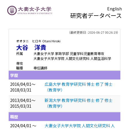
English
研究者データベース
TOPページ
> 大谷 洋貴
（最終更新日 : 2026-06-27 00:26:19）
オオタニ ヒロキ
Otani Hiroki
大谷 洋貴
所属
大妻女子大学 家政学部 児童学科児童教育専攻
大妻女子大学大学院 人間文化研究科 人間生活科学
専攻
職種
専任講師
学歴
2016/04/01～
広島大学 教育学研究科 博士 修了 博士
2018/03/31
（教育学）
2013/04/01～
新潟大学 教育学研究科 修士 修了 修士
2015/03/31
（教育学）
職歴
2024/04/01 ～
大妻女子大学大学院 人間文化研究科 人