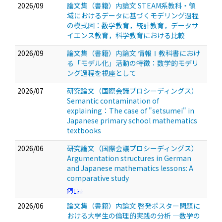
2026/09
論文集（書籍）内論文 STEAM系教科・領
域におけるデータに基づくモデリング過程
の模式図：数学教育，統計教育，データサ
イエンス教育，科学教育における比較
2026/09
論文集（書籍）内論文 情報Ⅰ教科書におけ
る「モデル化」活動の特徴：数学的モデリ
ング過程を視座として
2026/07
研究論文（国際会議プロシーディングス）
Semantic contamination of
explaining：The case of "setsumei" in
Japanese primary school mathematics
textbooks
2026/06
研究論文（国際会議プロシーディングス）
Argumentation structures in German
and Japanese mathematics lessons: A
comparative study
2026/06
論文集（書籍）内論文 啓発ポスター問題に
おける大学生の倫理的実践の分析 ―数学の