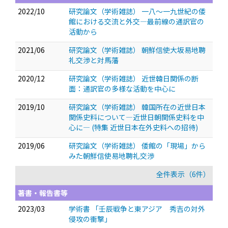
2022/10
研究論文（学術雑誌） 一八～一九世紀の倭
館における交流と外交―最前線の通訳官の
活動から
2021/06
研究論文（学術雑誌） 朝鮮信使大坂易地聘
礼交渉と対馬藩
2020/12
研究論文（学術雑誌） 近世韓日関係の断
面：通訳官の多様な活動を中心に
2019/10
研究論文（学術雑誌） 韓国所在の近世日本
関係史料について―近世日朝関係史料を中
心に― (特集 近世日本在外史料への招待)
2019/06
研究論文（学術雑誌） 倭館の「現場」から
みた朝鮮信使易地聘礼交渉
全件表示（6件）
著書・報告書等
2023/03
学術書 「壬辰戦争と東アジア 秀吉の対外
侵攻の衝撃」