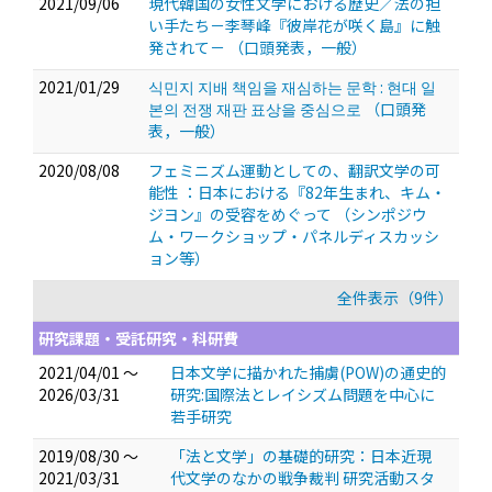
2021/09/06
現代韓国の女性文学における歴史／法の担
い手たち－李琴峰『彼岸花が咲く島』に触
発されて－
（口頭発表，一般）
2021/01/29
식민지 지배 책임을 재심하는 문학 : 현대 일
본의 전쟁 재판 표상을 중심으로
（口頭発
表，一般）
2020/08/08
フェミニズム運動としての、翻訳文学の可
能性 ：日本における『82年生まれ、キム・
ジヨン』の受容をめぐって
（シンポジウ
ム・ワークショップ・パネルディスカッシ
ョン等）
全件表示（9件）
研究課題・受託研究・科研費
2021/04/01 ～
日本文学に描かれた捕虜(POW)の通史的
2026/03/31
研究:国際法とレイシズム問題を中心に
若手研究
2019/08/30 ～
「法と文学」の基礎的研究：日本近現
2021/03/31
代文学のなかの戦争裁判 研究活動スタ