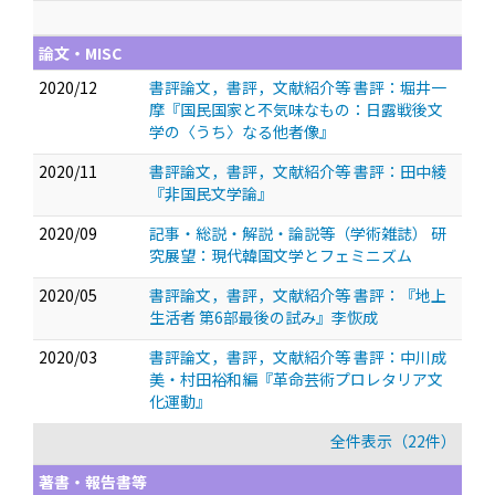
論文・MISC
2020/12
書評論文，書評，文献紹介等 書評：堀井一
摩『国民国家と不気味なもの：日露戦後文
学の〈うち〉なる他者像』
2020/11
書評論文，書評，文献紹介等 書評：田中綾
『非国民文学論』
2020/09
記事・総説・解説・論説等（学術雑誌） 研
究展望：現代韓国文学とフェミニズム
2020/05
書評論文，書評，文献紹介等 書評：『地上
生活者 第6部最後の試み』李恢成
2020/03
書評論文，書評，文献紹介等 書評：中川成
美・村田裕和編『革命芸術プロレタリア文
化運動』
全件表示（22件）
著書・報告書等