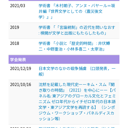
2021/03
学術書 「木村朗子、アンヌ・バヤール＝坂
井編『世界文学としての〈震災後文
学〉』」
2019
学術書 「「言論統制」の近代を問いなおす
: 検閲が文学と出版にもたらしたもの」
2018
学術書 「小説と「歴史的時間」 : 井伏鱒
二・中野重治・小林多喜二・太宰治」
学会発表
2021/12/19
日本文学のなかの戦争捕虜
（口頭発表，一
般）
2021/10/16
沈黙を記載した現代史ーーキム・スム『聞
き取りの時間』（2021）を中心にーー【パ
ネル名: 東アジアのグローカル文化とフェミ
ニズム ゼロ年代からイチゼロ年代の日本語
文学・東アジア文学を再読する】
（シンポ
ジウム・ワークショップ・パネルディスカ
ッション等）