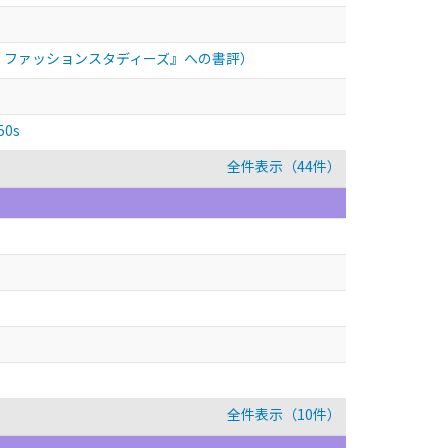
ド ファッションスタディーズ』への書評）
50s
全件表示（44件）
全件表示（10件）