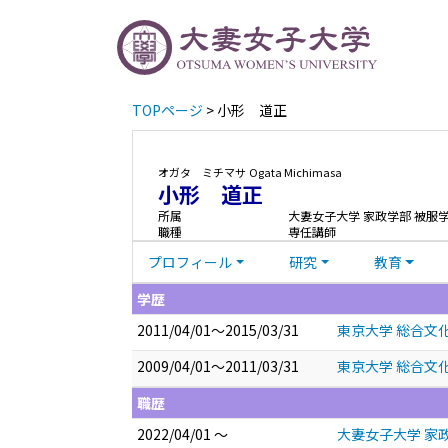
TOPページ
> 小形 道正
オガタ ミチマサ
Ogata Michimasa
小形 道正
所属
大妻女子大学 家政学部 被服
職種
専任講師
プロフィール
研究
教育
学歴
2011/04/01～2015/03/31
東京大学 総合文
2009/04/01～2011/03/31
東京大学 総合文化
職歴
2022/04/01 ～
大妻女子大学 家