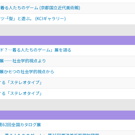
―着る人たちのゲーム (京都国立近代美術館)
――「型」と遊ぶ。 (KCIギャラリー)
ード？―着る人たちのゲーム」展を語る
展——社会学的視点より
――ひとつの社会学的視点から
環する「ステレオタイプ」
環する「ステレオタイプ」
..』 第62回全国カタログ展