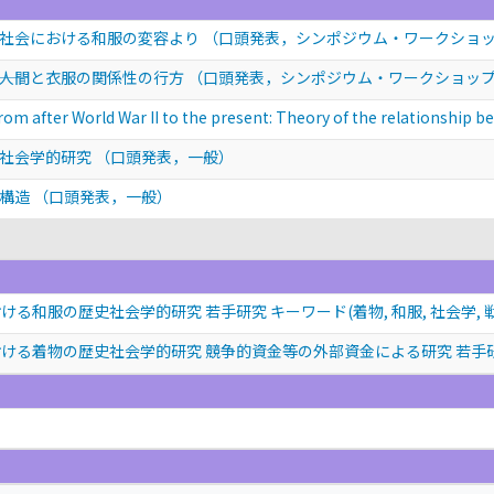
代社会における和服の変容より
（口頭発表，シンポジウム・ワークショ
―人間と衣服の関係性の行方
（口頭発表，シンポジウム・ワークショッ
om after World War II to the present: Theory of the relationship
史社会学的研究
（口頭発表，一般）
会構造
（口頭発表，一般）
る和服の歴史社会学的研究 若手研究 キーワード(着物, 和服, 社会学, 
ける着物の歴史社会学的研究 競争的資金等の外部資金による研究 若手