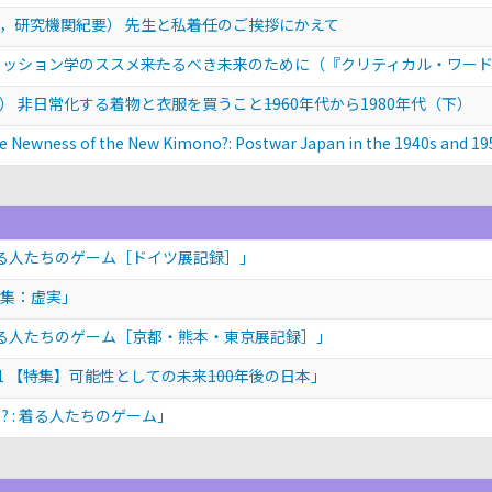
研究機関紀要） 先生と私――着任のご挨拶にかえて
ァッション学のススメ――来たるべき未来のために（『クリティカル・ワー
非日常化する着物と衣服を買うこと――1960年代から1980年代（下）
ess of the New Kimono?: Postwar Japan in the 1940s and 19
着る人たちのゲーム［ドイツ展記録］」
 特集：虚実」
着る人たちのゲーム［京都・熊本・東京展記録］」
 【特集】可能性としての未来――100年後の日本」
 : 着る人たちのゲーム」