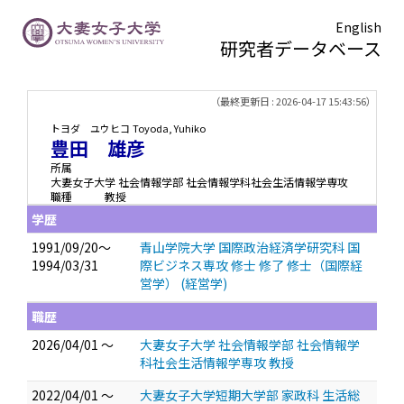
English
研究者データベース
TOPページ
> 豊田 雄彦
（最終更新日 : 2026-04-17 15:43:56）
トヨダ ユウヒコ
Toyoda, Yuhiko
豊田 雄彦
所属
大妻女子大学 社会情報学部 社会情報学科社会生活情報学専攻
職種
教授
学歴
1991/09/20～
青山学院大学 国際政治経済学研究科 国
1994/03/31
際ビジネス専攻 修士 修了 修士（国際経
営学） (経営学)
職歴
2026/04/01 ～
大妻女子大学 社会情報学部 社会情報学
科社会生活情報学専攻 教授
2022/04/01 ～
大妻女子大学短期大学部 家政科 生活総