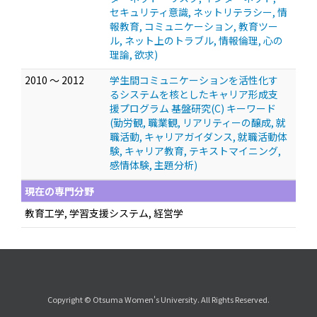
セキュリティ意識, ネットリテラシー, 情
報教育, コミュニケーション, 教育ツー
ル, ネット上のトラブル, 情報倫理, 心の
理論, 欲求)
2010 ～ 2012
学生間コミュニケーションを活性化す
るシステムを核としたキャリア形成支
援プログラム 基盤研究(C) キーワード
(勤労観, 職業観, リアリティーの醸成, 就
職活動, キャリアガイダンス, 就職活動体
験, キャリア教育, テキストマイニング,
感情体験, 主題分析)
現在の専門分野
教育工学, 学習支援システム, 経営学
Copyright © Otsuma Women's University. All Rights Reserved.