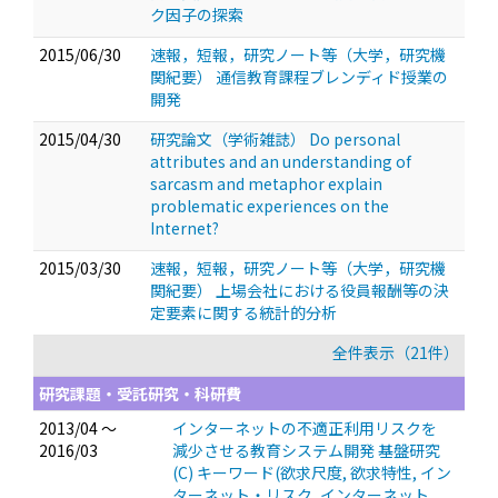
ク因子の探索
2015/06/30
速報，短報，研究ノート等（大学，研究機
関紀要） 通信教育課程ブレンディド授業の
開発
2015/04/30
研究論文（学術雑誌） Do personal
attributes and an understanding of
sarcasm and metaphor explain
problematic experiences on the
Internet?
2015/03/30
速報，短報，研究ノート等（大学，研究機
関紀要） 上場会社における役員報酬等の決
定要素に関する統計的分析
全件表示（21件）
研究課題・受託研究・科研費
2013/04 ～
インターネットの不適正利用リスクを
2016/03
減少させる教育システム開発 基盤研究
(C) キーワード(欲求尺度, 欲求特性, イン
ターネット・リスク, インターネット,