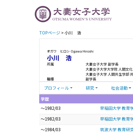
TOPページ
> 小川 浩
オガワ ヒロシ
Ogawa Hiroshi
小川 浩
所属
大妻女子大学 副学長
大妻女子大学大学院 人間文化
大妻女子大学 人間共生学部 
職種
副学長
プロフィール
研究
社会活動
学歴
～1982/03
早稲田大学 教育
～1982/03
早稲田大学 教育
～1984/03
筑波大学 教育研