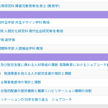
育研究科 障害児教育専攻 修士 (教育学)
間共生学部 共生デザイン学科 教授
院 人間文化研究科 現代社会研究専攻 教授
学長 副学長
間関係学部 人間福祉学科 教授
用及び就労支援に携わる人材育成の課題-高等教育におけるジョブコーチ
） 発達障害を抱える人の就労支援の現状と課題
よる障害者虐待の現状と課題
・合理的配慮の提供義務と職業リハビリテーション機関の役割
ビリテーションの30年を振り返る ジョブコーチ