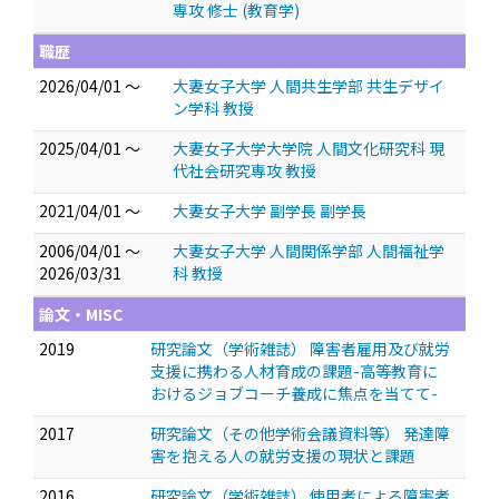
専攻 修士 (教育学)
職歴
2026/04/01 ～
大妻女子大学 人間共生学部 共生デザイ
ン学科 教授
2025/04/01 ～
大妻女子大学大学院 人間文化研究科 現
代社会研究専攻 教授
2021/04/01 ～
大妻女子大学 副学長 副学長
2006/04/01 ～
大妻女子大学 人間関係学部 人間福祉学
2026/03/31
科 教授
論文・MISC
2019
研究論文（学術雑誌） 障害者雇用及び就労
支援に携わる人材育成の課題-高等教育に
おけるジョブコーチ養成に焦点を当てて-
2017
研究論文（その他学術会議資料等） 発達障
害を抱える人の就労支援の現状と課題
2016
研究論文（学術雑誌） 使用者による障害者