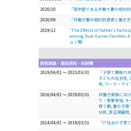
2020/10
「高学歴である共働き妻の相対
2020/09
「共働き妻の相対的資源と働き
2019/12
“The Effects of Father’s Parti
among Dual-Earner Families: 
ョン等）
研究課題・受託研究・科研費
2019/04/01 ～ 2023/03/31
「子育て期後の共
子どもの社会性, 
係, ワーク・ライ
2016/04/01 ～ 2019/03/31
共働き家族におけ
て・家事参加, キ
育て期, 妻の子育
分析, 非正規雇用
2014/04/01 ～ 2019/03/31
「IT社会の子育