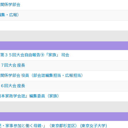
族関係学部会
編集・広報）
第３５回大会自由報告⑨「家族」 司会
７回大会 座長
関係学部会 役員（部会誌編集担当・広報担当）
６回大会 座長
日本家政学会誌』編集委員（家族）
・家事参加と働く母親-」（東京都杉並区） (東京女子大学)