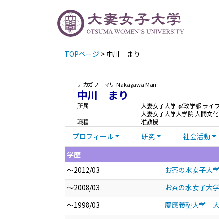
TOPページ
> 中川 まり
ナカガワ マリ
Nakagawa Mari
中川 まり
所属
大妻女子大学 家政学部 ライ
大妻女子大学大学院 人間文化
職種
准教授
プロフィール
研究
社会活動
学歴
～2012/03
お茶の水女子大学
～2008/03
お茶の水女子大学
～1998/03
慶應義塾大学 大