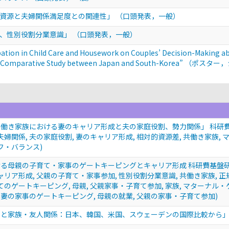
的資源と夫婦関係満足度との関連性」
（口頭発表，一般）
方、性別役割分業意識」
（口頭発表，一般）
cipation in Child Care and Housework on Couples’ Decision-Making 
A Comparative Study between Japan and South-Korea”
（ポスター，
働き家族における妻のキャリア形成と夫の家庭役割、勢力関係」 科研費基盤
夫婦関係, 夫の家庭役割, 妻のキャリア形成, 相対的資源差, 共働き家族,
フ・バランス)
る母親の子育て・家事のゲートキーピングとキャリア形成 科研費基盤研究(
ャリア形成, 父親の子育て・家事参加, 性別役割分業意識, 共働き家族, 正規
てのゲートキーピング, 母親, 父親家事・子育て参加, 家族, マターナル・
, 妻の家事のゲートキーピング, 母親の就業, 父親の家事・子育て参加)
てと家族・友人関係：日本、韓国、米国、スウェーデンの国際比較から」