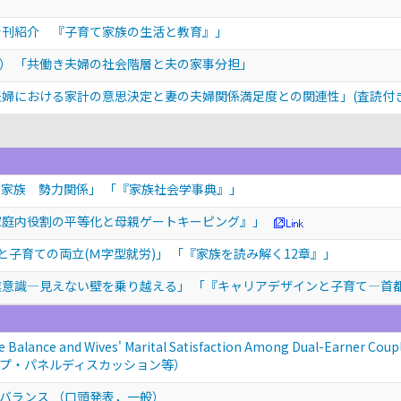
新刊紹介 『子育て家族の生活と教育』」
） 「共働き夫婦の社会階層と夫の家事分担」
夫婦における家計の意思決定と妻の夫婦関係満足度との関連性」(査読付き
と家族 勢力関係」 「『家族社会学事典』」
家庭内役割の平等化と母親ゲートキーピング』」
と子育ての両立(Ｍ字型就労)」 「『家族を読み解く12章』」
業意識―見えない壁を乗り越える」 「『キャリアデザインと子育て—首
 Balance and Wives' Marital Satisfaction Among Dual-Earner Coup
プ・パネルディスカッション等）
フバランス
（口頭発表，一般）