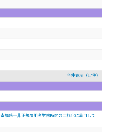
全件表示（17件）
と幸福感―非正規雇用者労働時間の二極化に着目して