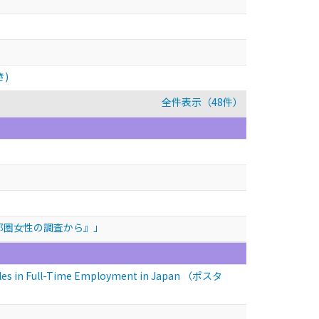
)
全件表示（48件）
都圏女性の調査から』」
les in Full-Time Employment in Japan
（ポスタ