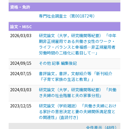
資格・免許
専門社会調査士（第001872号）
論文・MISC
2026/03/03
研究論文（大学，研究機関等紀要） 「中年
期非正規雇用である共働き女性のワーク・
ライフ・バランスと幸福感―非正規雇用者
労働時間の二極化に着目して―」
2024/09/15
その他 記事 編集後記
2024/07/15
書評論文，書評，文献紹介等 「新刊紹介
『子育て家族の生活と教育』」
2024/03/03
研究論文（大学，研究機関等紀要） 「共働
き夫婦の社会階層と夫の家事分担」
2023/12/15
研究論文（学術雑誌） 「共働き夫婦におけ
る家計の意思決定と妻の夫婦関係満足度と
の関連性」(査読付き)
全件表示（48件）