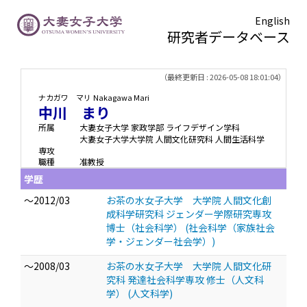
English
研究者データベース
TOPページ
> 中川 まり
（最終更新日 : 2026-05-08 18:01:04）
ナカガワ マリ
Nakagawa Mari
中川 まり
所属
大妻女子大学 家政学部 ライフデザイン学科
大妻女子大学大学院 人間文化研究科 人間生活科学
専攻
職種
准教授
学歴
～2012/03
お茶の水女子大学 大学院 人間文化創
成科学研究科 ジェンダー学際研究専攻
博士（社会科学） (社会科学（家族社会
学・ジェンダー社会学）)
～2008/03
お茶の水女子大学 大学院 人間文化研
究科 発達社会科学専攻 修士（人文科
学） (人文科学)