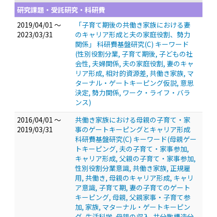
研究課題・受託研究・科研費
2019/04/01 ～
「子育て期後の共働き家族における妻
2023/03/31
のキャリア形成と夫の家庭役割、勢力
関係」 科研費基盤研究(C) キーワード
(性別役割分業, 子育て期後, 子どもの社
会性, 夫婦関係, 夫の家庭役割, 妻のキャ
リア形成, 相対的資源差, 共働き家族, マ
ターナル・ゲートキーピング仮説, 意思
決定, 勢力関係, ワーク・ライフ・バラ
ンス)
2016/04/01 ～
共働き家族における母親の子育て・家
2019/03/31
事のゲートキーピングとキャリア形成
科研費基盤研究(C) キーワード(母親ゲー
トキーピング, 夫の子育て・家事参加,
キャリア形成, 父親の子育て・家事参加,
性別役割分業意識, 共働き家族, 正規雇
用, 共働き, 母親のキャリア形成, キャリ
ア意識, 子育て期, 妻の子育てのゲート
キーピング, 母親, 父親家事・子育て参
加, 家族, マターナル・ゲートキーピン
グ, 生活科学, 母親の収入, 共分散構造分