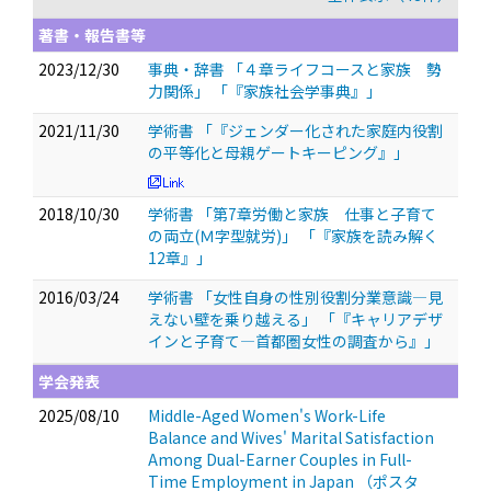
著書・報告書等
2023/12/30
事典・辞書 「４章ライフコースと家族 勢
力関係」 「『家族社会学事典』」
2021/11/30
学術書 「『ジェンダー化された家庭内役割
の平等化と母親ゲートキーピング』」
2018/10/30
学術書 「第7章労働と家族 仕事と子育て
の両立(Ｍ字型就労)」 「『家族を読み解く
12章』」
2016/03/24
学術書 「女性自身の性別役割分業意識―見
えない壁を乗り越える」 「『キャリアデザ
インと子育て—首都圏女性の調査から』」
学会発表
2025/08/10
Middle-Aged Women's Work-Life
Balance and Wives' Marital Satisfaction
Among Dual-Earner Couples in Full-
Time Employment in Japan
（ポスタ