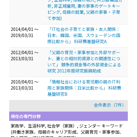
析, 非正規雇用, 妻の家事のゲートキー
ピング, 母親の就業, 父親の家事・子育
て参加)
2014/04/01 ～
「IT社会の子育てと家族・友人関係：
2019/03/31
日本、韓国、米国、スウェーデンの国
際比較から」 科研費基盤研究A
2012/04/01 ～
「父親の育児・家事参加と外部サポー
2013/03/31
ト、妻との相対的資源との関連性につ
いて」 競争的資金等の外部資金による
研究 2012年度研究振興助成
2010/04/01 ～
「情報社会における育児期の親のIT利
2013/03/31
用と家族関係：日米比較から」 科研費
基盤研究B
全件表示（7件）
現在の専門分野
家政学、生活科学, 社会学（家族）, ジェンダー キーワード
(共働き家族、母親のキャリア形成、父親育児・家事参加、