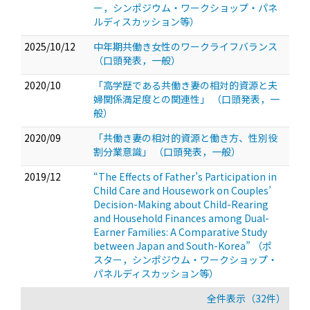
ー，シンポジウム・ワークショップ・パネ
ルディスカッション等）
2025/10/12
中年期共働き女性のワークライフバランス
（口頭発表，一般）
2020/10
「高学歴である共働き妻の相対的資源と夫
婦関係満足度との関連性」
（口頭発表，一
般）
2020/09
「共働き妻の相対的資源と働き方、性別役
割分業意識」
（口頭発表，一般）
2019/12
“The Effects of Father’s Participation in
Child Care and Housework on Couples’
Decision-Making about Child-Rearing
and Household Finances among Dual-
Earner Families: A Comparative Study
between Japan and South-Korea”
（ポ
スター，シンポジウム・ワークショップ・
パネルディスカッション等）
全件表示（32件）