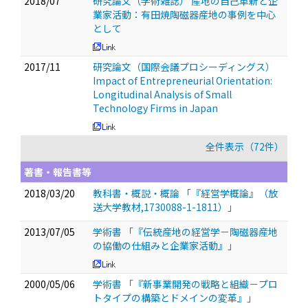
2018/07
研究論文（学術雑誌） 産地の自己革新と企
業家活動：有田焼陶磁器産地の事例を中心
として
2017/11
研究論文（国際会議プロシーディングス）
Impact of Entrepreneurial Orientation:
Longitudinal Analysis of Small
Technology Firms in Japan
全件表示（72件）
著書・報告書等
2018/03/20
教科書・概説・概論 「『経営学概論』（放
送大学教材,1730088-1-1811）」
2013/07/05
学術書 「『伝統産地の経営学－陶磁器産地
の協働の仕組みと企業家活動』」
2000/05/06
学術書 「『新事業開発の戦略と組織－プロ
トタイプの構築とドメインの変革』」