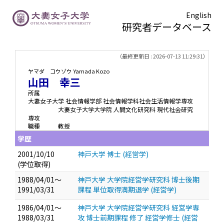
English
研究者データベース
TOPページ
> 山田 幸三
（最終更新日 : 2026-07-13 11:29:31）
ヤマダ コウゾウ
Yamada Kozo
山田 幸三
所属
大妻女子大学 社会情報学部 社会情報学科社会生活情報学専攻
大妻女子大学大学院 人間文化研究科 現代社会研究
専攻
職種
教授
学歴
2001/10/10
神戸大学 博士 (経営学)
(学位取得)
1988/04/01～
神戸大学 大学院経営学研究科 博士後期
1991/03/31
課程 単位取得満期退学 (経営学)
1986/04/01～
神戸大学 大学院経営学研究科 経営学専
1988/03/31
攻 博士前期課程 修了 経営学修士 (経営