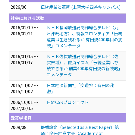
2026/06
伝統産業と革新 (上智大学四谷キャンパス)
社会における活動
2016/02/19 ～
ＮＨＫ福岡放送局制作総合テレビ（九
2016/02/21
州沖縄地方）、特報フロンティア「伝統
産業は生き残れるか 有田焼400年目の挑
戦」コメンテータ
2016/01/15 ～
ＮＨＫ佐賀放送局制作総合テレビ（佐
2016/01/17
賀県域）、佐賀イズム「伝統産業は存
続できるか 創業400年有田焼の新戦略」
コメンテータ
2015/11/02 ～
日本経済新聞社「交遊抄：有田の秘
2015/11/02
密」
2006/10/01 ～
日経CSRプロジェクト
2007/02/15
受賞学術賞
2009/08
優秀論文（Selected as a Best Paper）第
69回全米経営学会（Academy of