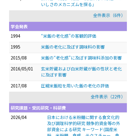
いしさのメカニズムを探る」
全件表示（6件）
学会発表
1994
“米飯の老化感”の客観的評価
1995
米飯の老化に及ぼす調味料の影響
2015/08
米飯の“老化感”に及ぼす調味料添加の影響
2016/05/01
玄米貯蔵および白米貯蔵が飯の性状と老化
に及ぼす影響
2017/08
圧縮米飯粒を用いた飯の老化の評価
全件表示（22件）
研究課題・受託研究・科研費
2026/04
日本における米粉麺に関する食文化的
及び調理科学的研究 競争的資金等の外
部資金による研究 キーワード(国産米
粉 米粉麺 食感 テクスチャー 食