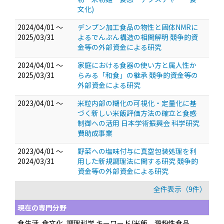
文化)
2024/04/01 ～
デンプン加工食品の物性と固体NMRに
2025/03/31
よるでんぷん構造の相関解明 競争的資
金等の外部資金による研究
2024/04/01 ～
家庭における食器の使い方と属人性か
2025/03/31
らみる「和食」の継承 競争的資金等の
外部資金による研究
2023/04/01 ～
米粒内部の糊化の可視化・定量化に基
づく新しい米飯評価方法の確立と食感
制御への活用 日本学術振興会 科学研究
費助成事業
2023/04/01 ～
野菜への塩味付与に真空包装処理を利
2024/03/31
用した新規調理法に関する研究 競争的
資金等の外部資金による研究
全件表示（9件）
現在の専門分野
食生活, 食文化, 調理科学 キーワード(米飯、澱粉性食品、