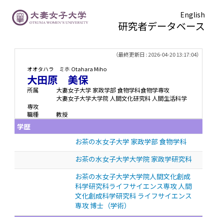
English
研究者データベース
TOPページ
> 大田原 美保
（最終更新日 : 2026-04-20 13:17:04）
オオタハラ ミホ
Otahara Miho
大田原 美保
所属
大妻女子大学 家政学部 食物学科食物学専攻
大妻女子大学大学院 人間文化研究科 人間生活科学
専攻
職種
教授
学歴
お茶の水女子大学 家政学部 食物学科
お茶の水女子大学大学院 家政学研究科
お茶の水女子大学大学院人間文化創成
科学研究科ライフサイエンス専攻 人間
文化創成科学研究科 ライフサイエンス
専攻 博士（学術）