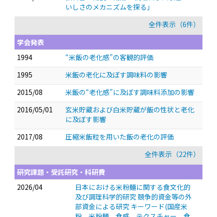
いしさのメカニズムを探る」
全件表示（6件）
学会発表
1994
“米飯の老化感”の客観的評価
1995
米飯の老化に及ぼす調味料の影響
2015/08
米飯の“老化感”に及ぼす調味料添加の影響
2016/05/01
玄米貯蔵および白米貯蔵が飯の性状と老化
に及ぼす影響
2017/08
圧縮米飯粒を用いた飯の老化の評価
全件表示（22件）
研究課題・受託研究・科研費
2026/04
日本における米粉麺に関する食文化的
及び調理科学的研究 競争的資金等の外
部資金による研究 キーワード(国産米
粉 米粉麺 食感 テクスチャー 食