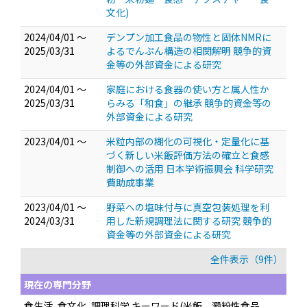
文化)
2024/04/01 ～
デンプン加工食品の物性と固体NMRに
2025/03/31
よるでんぷん構造の相関解明 競争的資
金等の外部資金による研究
2024/04/01 ～
家庭における食器の使い方と属人性か
2025/03/31
らみる「和食」の継承 競争的資金等の
外部資金による研究
2023/04/01 ～
米粒内部の糊化の可視化・定量化に基
づく新しい米飯評価方法の確立と食感
制御への活用 日本学術振興会 科学研究
費助成事業
2023/04/01 ～
野菜への塩味付与に真空包装処理を利
2024/03/31
用した新規調理法に関する研究 競争的
資金等の外部資金による研究
全件表示（9件）
現在の専門分野
食生活, 食文化, 調理科学 キーワード(米飯、澱粉性食品、