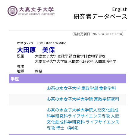
English
研究者データベース
TOPページ
> 大田原 美保
（最終更新日 : 2026-04-20 13:17:04）
オオタハラ ミホ
Otahara Miho
大田原 美保
所属
大妻女子大学 家政学部 食物学科食物学専攻
大妻女子大学大学院 人間文化研究科 人間生活科学
専攻
職種
教授
学歴
お茶の水女子大学 家政学部 食物学科
お茶の水女子大学大学院 家政学研究科
お茶の水女子大学大学院人間文化創成
科学研究科ライフサイエンス専攻 人間
文化創成科学研究科 ライフサイエンス
専攻 博士（学術）