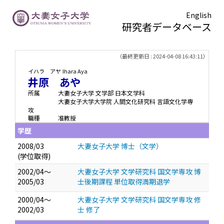
English
研究者データベース
TOPページ
> 井原 あや
（最終更新日 : 2024-04-08 16:43:11）
イハラ アヤ
Ihara Aya
井原 あや
所属
大妻女子大学 文学部 日本文学科
大妻女子大学大学院 人間文化研究科 言語文化学専
攻
職種
准教授
学歴
2008/03
大妻女子大学 博士（文学）
(学位取得)
2002/04～
大妻女子大学 文学研究科 国文学専攻 博
2005/03
士後期課程 単位取得満期退学
2000/04～
大妻女子大学 文学研究科 国文学専攻 修
2002/03
士 修了