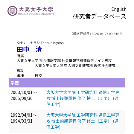
English
研究者データベース
TOPページ
> 田中 清
（最終更新日 : 2026-04-27 09:24:38）
タナカ キヨシ
Tanaka Kiyoshi
田中 清
所属
大妻女子大学 社会情報学部 社会情報学科情報デザイン専攻
大妻女子大学大学院 人間文化研究科 現代社会研究
専攻
職種
教授
学歴
2003/10/01～
大阪大学大学院 工学研究科 通信工学専
2005/09/30
攻 博士後期課程 修了 博士（工学） (通
信工学)
1992/04/01～
大阪大学大学院 工学研究科 通信工学専
1994/03/31
攻 博士前期課程 修了 修士（工学） (通
信工学)