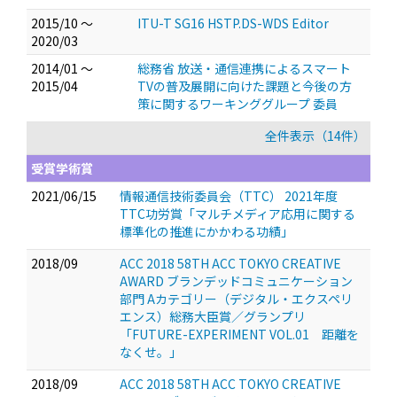
2015/10 ～
ITU-T SG16 HSTP.DS-WDS Editor
2020/03
2014/01 ～
総務省 放送・通信連携によるスマート
2015/04
TVの普及展開に向けた課題と今後の方
策に関するワーキンググループ 委員
全件表示（14件）
受賞学術賞
2021/06/15
情報通信技術委員会（TTC） 2021年度
TTC功労賞「マルチメディア応用に関する
標準化の推進にかかわる功績」
2018/09
ACC 2018 58TH ACC TOKYO CREATIVE
AWARD ブランデッドコミュニケーション
部門 Aカテゴリー（デジタル・エクスペリ
エンス）総務大臣賞／グランプリ
「FUTURE-EXPERIMENT VOL.01 距離を
なくせ。」
2018/09
ACC 2018 58TH ACC TOKYO CREATIVE