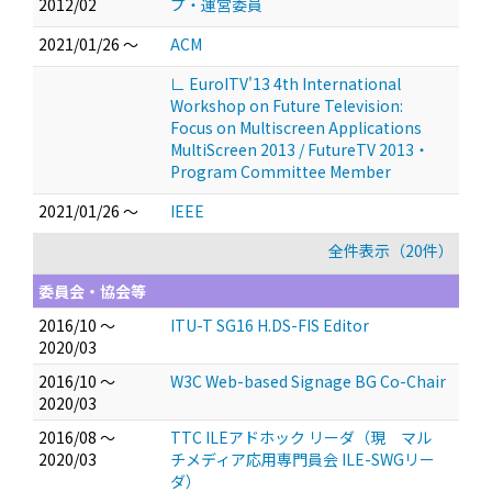
2012/02
プ・運営委員
2021/01/26 ～
ACM
∟ EuroITV'13 4th International
Workshop on Future Television:
Focus on Multiscreen Applications
MultiScreen 2013 / FutureTV 2013・
Program Committee Member
2021/01/26 ～
IEEE
全件表示（20件）
委員会・協会等
2016/10 ～
ITU-T SG16 H.DS-FIS Editor
2020/03
2016/10 ～
W3C Web-based Signage BG Co-Chair
2020/03
2016/08 ～
TTC ILEアドホック リーダ（現 マル
2020/03
チメディア応用専門員会 ILE-SWGリー
ダ）