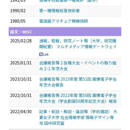
1992/03
高等学校教諭第一種免許（数学）
1990/02
第一種情報処理技術者
1980/05
電話級アマチュア無線技師
論文・MISC
2025/02/28
速報，短報，研究ノート等（大学，研究機
関紀要） マルチメディア情報ゲートウェイ
2025/01/31
会議報告等 2.各種大会・イベントの取り組
み 2-1 年次大会
2023/10/31
会議報告等 2023年度 第51回 画像電子学会
年次大会報告
2022/10/31
会議報告等 2022年度 第50回 画像電子学会
年次大会（学会創設50周年記念大会）報告
2022/04/30
記事・総説・解説・論説等（学術雑誌） 大
妻女子大学 社会情報学部 情報デザイン専
攻 田中研究室