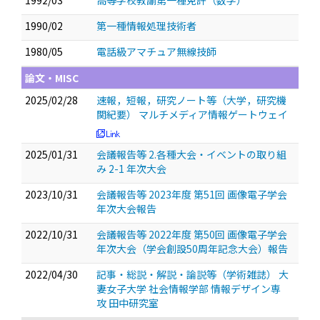
1992/03
高等学校教諭第一種免許（数学）
1990/02
第一種情報処理技術者
1980/05
電話級アマチュア無線技師
論文・MISC
2025/02/28
速報，短報，研究ノート等（大学，研究機
関紀要） マルチメディア情報ゲートウェイ
2025/01/31
会議報告等 2.各種大会・イベントの取り組
み 2-1 年次大会
2023/10/31
会議報告等 2023年度 第51回 画像電子学会
年次大会報告
2022/10/31
会議報告等 2022年度 第50回 画像電子学会
年次大会（学会創設50周年記念大会）報告
2022/04/30
記事・総説・解説・論説等（学術雑誌） 大
妻女子大学 社会情報学部 情報デザイン専
攻 田中研究室