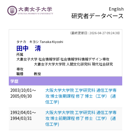
English
研究者データベース
TOPページ
> 田中 清
（最終更新日 : 2026-04-27 09:24:38）
タナカ キヨシ
Tanaka Kiyoshi
田中 清
所属
大妻女子大学 社会情報学部 社会情報学科情報デザイン専攻
大妻女子大学大学院 人間文化研究科 現代社会研究
専攻
職種
教授
学歴
2003/10/01～
大阪大学大学院 工学研究科 通信工学専
2005/09/30
攻 博士後期課程 修了 博士（工学） (通
信工学)
1992/04/01～
大阪大学大学院 工学研究科 通信工学専
1994/03/31
攻 博士前期課程 修了 修士（工学） (通
信工学)