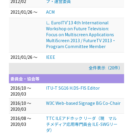
2012/02
プ・運営委員
2021/01/26 ～
ACM
∟ EuroITV'13 4th International
Workshop on Future Television:
Focus on Multiscreen Applications
MultiScreen 2013 / FutureTV 2013・
Program Committee Member
2021/01/26 ～
IEEE
全件表示（20件）
委員会・協会等
2016/10 ～
ITU-T SG16 H.DS-FIS Editor
2020/03
2016/10 ～
W3C Web-based Signage BG Co-Chair
2020/03
2016/08 ～
TTC ILEアドホック リーダ（現 マル
2020/03
チメディア応用専門員会 ILE-SWGリー
ダ）