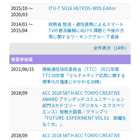
2015/10 ～
ITU-T SG16 HSTP.DS-WDS Editor
2020/03
2014/01 ～
総務省 放送・通信連携によるスマート
2015/04
TVの普及展開に向けた課題と今後の方
策に関するワーキンググループ 委員
全件表示（14件）
受賞学術賞
2021/06/15
情報通信技術委員会（TTC） 2021年度
TTC功労賞「マルチメディア応用に関する
標準化の推進にかかわる功績」
2018/09
ACC 2018 58TH ACC TOKYO CREATIVE
AWARD ブランデッドコミュニケーション
部門 Aカテゴリー（デジタル・エクスペリ
エンス）総務大臣賞／グランプリ
「FUTURE-EXPERIMENT VOL.01 距離を
なくせ。」
2018/09
ACC 2018 58TH ACC TOKYO CREATIVE