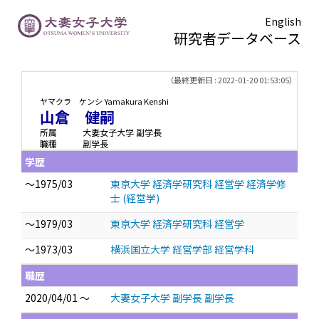
English
研究者データベース
TOPページ
> 山倉 健嗣
（最終更新日 : 2022-01-20 01:53:05）
ヤマクラ ケンシ
Yamakura Kenshi
山倉 健嗣
所属
大妻女子大学 副学長
職種
副学長
学歴
～1975/03
東京大学 経済学研究科 経営学 経済学修
士 (経営学)
～1979/03
東京大学 経済学研究科 経営学
～1973/03
横浜国立大学 経営学部 経営学科
職歴
2020/04/01 ～
大妻女子大学 副学長 副学長