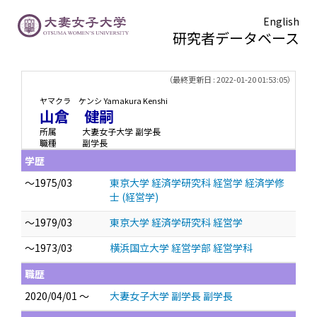
English
研究者データベース
TOPページ
> 山倉 健嗣
（最終更新日 : 2022-01-20 01:53:05）
ヤマクラ ケンシ
Yamakura Kenshi
山倉 健嗣
所属
大妻女子大学 副学長
職種
副学長
学歴
～1975/03
東京大学 経済学研究科 経営学 経済学修
士 (経営学)
～1979/03
東京大学 経済学研究科 経営学
～1973/03
横浜国立大学 経営学部 経営学科
職歴
2020/04/01 ～
大妻女子大学 副学長 副学長