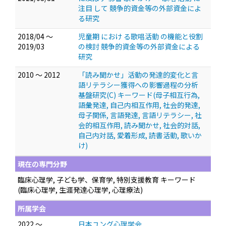
注目 して 競争的資金等の外部資金によ
る研究
2018/04 ～
児童期 におけ る歌唱活動 の機能と役割
2019/03
の検討 競争的資金等の外部資金による
研究
2010 ～ 2012
「読み聞かせ」活動の発達的変化と言
語リテラシー獲得への影響過程の分析
基盤研究(C) キーワード(母子相互行為,
語彙発達, 自己内相互作用, 社会的発達,
母子関係, 言語発達, 言語リテラシー, 社
会的相互作用, 読み聞かせ, 社会的対話,
自己内対話, 愛着形成, 読書活動, 歌いか
け)
現在の専門分野
臨床心理学, 子ども学、保育学, 特別支援教育 キーワード
(臨床心理学, 生涯発達心理学, 心理療法)
所属学会
2022 ～
日本ユング心理学会