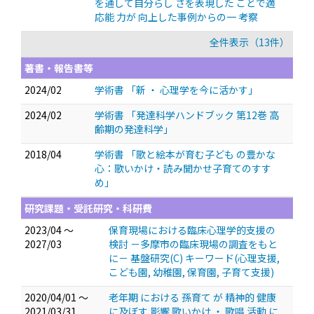
を通して自分らし さを表現した ことで適
応能 力が 向上した事例からの一 考察
全件表示（13件）
著書・報告書等
2024/02
学術書 「新 ・ 心理学を今に活かす」
2024/02
学術書 「発達科学ハンドブック 第12巻 高
齢期の発達科学」
2018/04
学術書 「歌と絵本が育む子ども の豊かな
心：歌いかけ・読み聞かせ子育てのすす
め」
研究課題・受託研究・科研費
2023/04 ～
保育現場における臨床心理学的支援の
2027/03
検討 －多摩市の臨床現場の調査をもと
に－ 基盤研究(C) キーワード(心理支援,
こども園, 幼稚園, 保育園, 子育て支援)
2020/04/01 ～
老年期 における 孫育て が 精神的 健康
2021/03/31
に及ぼす 影響 歌いかけ ・ 歌唱 活動 に