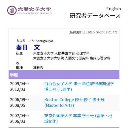
English
研究者データベース
TOPページ
> 春日 文
（最終更新日 : 2026-06-20 18:01:47）
カスガ アヤ
Kasuga Aya
春日 文
所属
大妻女子大学 人間共生学部 心理学科
大妻女子大学大学院 人間文化研究科 臨床心理学専
攻
職種
准教授
学歴
2009/04～
白百合女子大学 博士 単位取得満期退学
2012/03
博士号 (心理学)
2006/09～
Boston College 修士 修了 修士号
2008/05
(Master fo Arts)
2002/04～
東京外国語大学 卒業 学士号 (言語・地
2006/03
域文化)