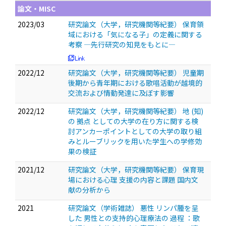
論文・MISC
2023/03
研究論文（大学，研究機関等紀要） 保育領
域における「気になる子」の定義に関する
考察 ―先行研究の知見をもとに―
2022/12
研究論文（大学，研究機関等紀要） 児童期
後期から青年期における歌唱活動が越境的
交流および情動発達に及ぼす影響
2022/12
研究論文（大学，研究機関等紀要） 地 (知)
の 拠点 としての大学の在り方に関する検
討アンカーポイントとしての大学の取り組
みとルーブリックを用いた学生への学修効
果の検証
2021/12
研究論文（大学，研究機関等紀要） 保育現
場における心理 支援の内容と課題 国内文
献の分析から
2021
研究論文（学術雑誌） 悪性 リンパ腫を呈
した 男性との支持的心理療法の 過程 ：歌