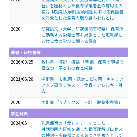
苔』を題材とした食育保護者会の有用性の
検討-M短期大学附属幼稚園における保護者
を対象とした食育の取り組みをもとに-
2020
研究論文（大学，研究機関等紀要） 保育所
に勤務する栄養士等を対象とした離乳期に
おける食の学びに関する調査
著書・報告書等
2026/03/25
教科書・概説・概論 「新編 保育の現場で
役立つ 子どもの食と栄養」
2021/06/20
学術書 「幼稚園・認定こども園 キャリア
アップ研修テキスト 食育・アレルギー対
応」
2020
学術書 「Nブックス 三訂 栄養指導論」
学会発表
2024/05
乳児保育の「食」をテーマとした
対話型園内研修を通した相互理解プロセス
の検討～多職種による気づきを視点として