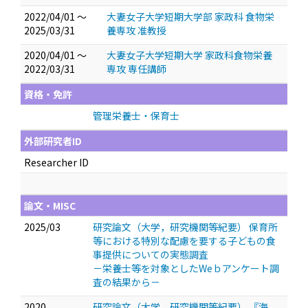
2022/04/01 ～
大妻女子大学短期大学部 家政科 食物栄
2025/03/31
養専攻 准教授
2020/04/01 ～
大妻女子大学短期大学 家政科食物栄養
2022/03/31
専攻 専任講師
資格・免許
管理栄養士・保育士
外部研究者ID
Researcher ID
論文・MISC
2025/03
研究論文（大学，研究機関等紀要） 保育所
等における特別な配慮を要する子どもの食
事提供についての実態調査
－栄養士等を対象としたWeｂアンケート調
査の結果から－
2020
研究論文（大学，研究機関等紀要） 『海