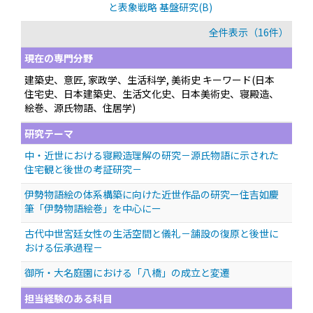
と表象戦略 基盤研究(B)
全件表示（16件）
現在の専門分野
建築史、意匠, 家政学、生活科学, 美術史 キーワード(日本
住宅史、日本建築史、生活文化史、日本美術史、寝殿造、
絵巻、源氏物語、住居学)
研究テーマ
中・近世における寝殿造理解の研究－源氏物語に示された
住宅観と後世の考証研究－
伊勢物語絵の体系構築に向けた近世作品の研究ー住吉如慶
筆「伊勢物語絵巻」を中心にー
古代中世宮廷女性の生活空間と儀礼－舗設の復原と後世に
おける伝承過程－
御所・大名庭園における「八橋」の成立と変遷
担当経験のある科目