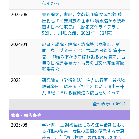
御所から
2025/06
書評論文，書評，文献紹介等 文献抄録 藤
田勝也『平安貴族の住まい 寝殿造から読み
直す日本住宅史』（歴史文化ライブラリー
520、吉川弘 文館、2021年、227頁）
2024/04
記事・総説・解説・論説等（商業誌、新
聞、ウェブメディア） 古典の日絵巻 第十三
巻 「御簾の下からこぼれ出る女房装束」古
典の日推進委員会・古典の日文化基金賞顕
彰委員会
2023
研究論文（学術雑誌） 住吉広行筆「栄花物
語舞楽図」にみる〈打出〉という演出－十
九世紀における寝殿造の復古をめぐって
全件表示（36件）
著書・報告書等
2025/08
学術書 「王朝物語絵にみる江戸後期におけ
る打出の復古―女性の空間を暗示する女房
装束」, 「『源氏物語』の再現展示をめぐ