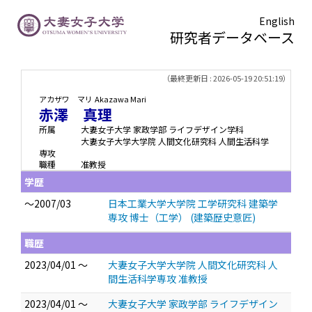
English
研究者データベース
TOPページ
> 赤澤 真理
（最終更新日 : 2026-05-19 20:51:19）
アカザワ マリ
Akazawa Mari
赤澤 真理
所属
大妻女子大学 家政学部 ライフデザイン学科
大妻女子大学大学院 人間文化研究科 人間生活科学
専攻
職種
准教授
学歴
～2007/03
日本工業大学大学院 工学研究科 建築学
専攻 博士（工学） (建築歴史意匠)
職歴
2023/04/01 ～
大妻女子大学大学院 人間文化研究科 人
間生活科学専攻 准教授
2023/04/01 ～
大妻女子大学 家政学部 ライフデザイン