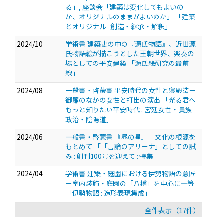
る」, 座談会「建築は変化してもよいの
か、オリジナルのままがよいのか」 「建築
とオリジナル : 創造・継承・解釈」
2024/10
学術書 建築史の中の『源氏物語』、近世源
氏物語絵が描こうとした王朝世界、楽奏の
場としての平安建築 「源氏絵研究の最前
線」
2024/08
一般書・啓蒙書 平安時代の女性と寝殿造－
御簾のなかの女性と打出の演出 「光る君へ
もっと知りたい平安時代 : 宮廷女性・貴族
政治・陰陽道」
2024/06
一般書・啓蒙書 『昼の星』－文化の根源を
もとめて 「「言論のアリーナ」としての試
み : 創刊100号を迎えて : 特集」
2024/04
学術書 建築・庭園における伊勢物語の意匠
－室内装飾・庭園の「八橋」を中心に―等
「伊勢物語 : 造形表現集成」
全件表示（17件）