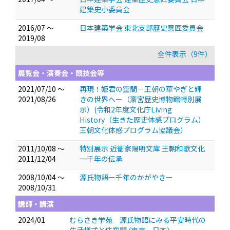
建築史小委員会
2016/07 ～
日本建築学会 東北支部歴史意匠委員会
2019/08
全件表示（9件）
展覧会・演奏会・競技会等
2021/07/10 ～
再現！姫君の空間－王朝の華やぎと輝
2021/08/26
きの世界へー（斎宮歴史博物館特別展
示）(令和2年度文化庁Living
History（生きた歴史体感プログラム）
王朝文化体感プログラム協議会）
2011/10/08 ～
特別展示 近衞家陽明文庫 王朝和歌文化
2011/12/04
一千年の伝承
2008/10/04 ～
源氏物語ー千年のかがやきー
2008/10/31
講師・講演
2024/01
むらさき学苑 源氏物語にみる平安時代の