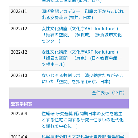
生活様式と住空間 (東京、日本)
2023/11
源氏物語アカデミー 御簾の下からこぼれ
出る女房装束 (福井、日本)
2022/12
女性文化講座（文化庁ART for future! )
「姫君の空間」（多賀城） (多賀城市文化
センター)
2022/12
女性文化講座（文化庁ART for future! )
「姫君の空間」（東京） (日本教育会館一
ツ橋ホール)
2022/10
ないじぇる共創ラボ 清少納言たちがそこ
にいた「空間」を探る (東京、日本)
全件表示（13件）
受賞学術賞
2022/04
住総研 研究選奨 (戦間期日本の女性を施主
とする住宅に関する研究－住まいの近代化
と憧れを中心に―)
2013/04
科学技術分野の文部科学大臣表彰 若手科学