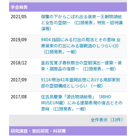
学会発表
2021/05
御簾の下からこぼれ出る装束－王朝物語絵
と女性の空間－
（口頭発表，特別・招待講
演等）
2019/09
9404 指図にみる打出の用法とその意味 女
房装束の打出にみる寝殿造のしつらい(3)
（口頭発表，一般）
2018/12
皇后宮寛子春秋歌合の空間演出－建築・装
束・調度品の復原－
（口頭発表，一般）
2017/09
9114 明治41年盛岡巡啓における南部家別
邸の空間構成としつらい
（一般）
2017/08
住吉具慶筆「源氏物語絵巻」（MIHO
MUSEUM蔵）にみる建築表現の復古とその
意味
（口頭発表，一般）
全件表示（33件）
研究課題・受託研究・科研費