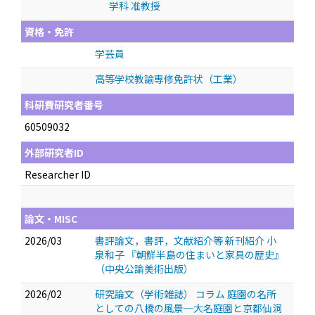
学科 准教授
資格・免許
学芸員
高等学校教諭専修免許状（工業）
科研費研究者番号
60509032
外部研究者ID
Researcher ID
論文・MISC
2026/03
書評論文，書評，文献紹介等 新刊紹介 小
泉和子 『朝鮮半島の住まいと家具の歴史』
（中央公論美術出版）
2026/02
研究論文（学術雑誌） コラム 庭園の名所
としての八橋の風景─大名庭園と京都仙洞