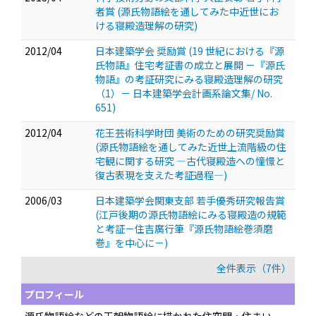
者賞 (源氏物語絵を通してみた中近世にお
ける寝殿造理解の研究)
2012/04
日本建築学会 奨励賞 (19 世紀における『源
氏物語』住宅考証書の成立と展開 －『源氏
物語』の考証研究にみる寝殿造理解の研究
（1）－ 日本建築学会計画系論文集/ No.
651)
2012/04
花王芸術科学財団 美術のための研究奨励賞
(源氏物語絵を通してみた近世上流階級の住
宅観に関する研究 ―古代寝殿造への憧憬と
復古表現を支えた考証過程―)
2006/03
日本建築学会関東支部 若手優秀研究報告賞
(江戸後期の源氏物語絵にみる寝殿造の規範
と考証－住吉廣行筆『源氏物語絵巻須磨
巻』を中心に－)
全件表示（7件）
プロフィール