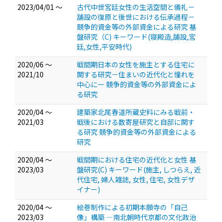
2023/04/01 ～
古代中世宮廷女性の生活空間と儀礼－
舗設の復原と後世における伝承過程－
競争的資金等の外部資金による研究 基
盤研究（C) キーワード(寝殿造,舗設,宮
廷,女性,平安時代)
2020/06 ～
戦間期日本の女性を施主とする住宅に
2021/10
関する研究－住まいの近代化と憧れを
中心にー 競争的資金等の外部資金によ
る研究
2020/04 ～
建築家北尾春道所蔵史料にみる戦前・
2021/03
戦後における数寄屋研究と自邸に関す
る研究 競争的資金等の外部資金による
研究
2020/04 ～
戦間期における住宅の近代化と女性 基
2023/03
盤研究(C) キーワード(施主, しつらえ, 近
代住宅, 婦人雑誌, 女性, 住宅, 女性デザ
イナー)
2020/04 ～
絵巻制作による初期本願寺の「自己
2023/03
像」構築 ―南北朝時代京都の文化政治