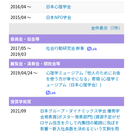
2016/04 ～
日本心理学会
2015/04 ～
日本NPO学会
全件表示（7件）
委員会・協会等
2017/05 ～
社会行動研究会 幹事
2019/03
展覧会・演奏会・競技会等
2019/04/24 ～
心理学ミュージアム「他人のためにお金
を使う方が幸せになる」寄稿 (心理学ミ
ュージアム（日本心理学会）)
受賞学術賞
2021/09
日本グループ・ダイナミックス学会 優秀学
会発表賞(ポスター発表部門) (資源不足がゼ
ロサム信念を介して内集団の範囲に及ぼす
影響－新入社員数を決めるという文脈を用