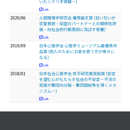
いたシナリオ実験－)
2020/06
人間環境学研究会 優秀論文賞 (甘い匂いが
恋愛意欲・架空のパートナーとの関係性評
価・向社会的行動意図に及ぼす影響)
2019/09
日本心理学会 心理学ミュージアム最優秀作
品賞 (他人のためにお金を使う方が幸せに
なる)
2018/01
日本社会心理学会 若手研究者奨励賞 (安定
を望む心がもたらす社会の不安定－不況の
知覚が集団内分裂・集団間紛争を導くメカ
ニズム－)