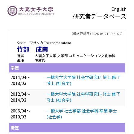
English
研究者データベース
TOPページ
> 竹部 成崇
（最終更新日 : 2026-04-21 19:21:22）
タケベ マサタカ
Takebe Masataka
竹部 成崇
所属
大妻女子大学 文学部 コミュニケーション文化学科
職種
准教授
学歴
2014/04～
一橋大学大学院 社会学研究科 博士 修了
2018/03
博士 (社会学)
2012/04～
一橋大学大学院 社会学研究科 修士 修了
2014/03
修士 (社会学)
2006/04～
一橋大学 社会学部 社会学科 卒業 学士
2010/03
(社会学)
職歴