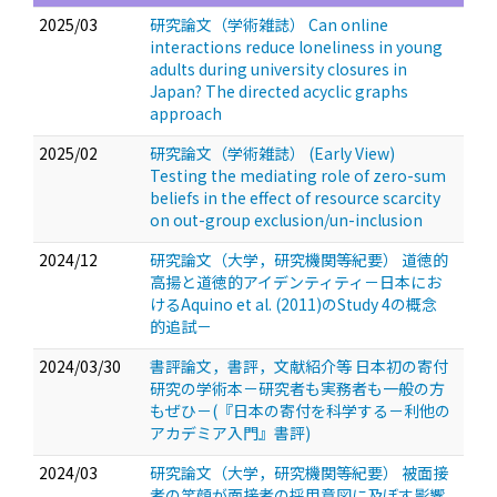
2025/03
研究論文（学術雑誌） Can online
interactions reduce loneliness in young
adults during university closures in
Japan? The directed acyclic graphs
approach
2025/02
研究論文（学術雑誌） (Early View)
Testing the mediating role of zero-sum
beliefs in the effect of resource scarcity
on out-group exclusion/un-inclusion
2024/12
研究論文（大学，研究機関等紀要） 道徳的
高揚と道徳的アイデンティティ－日本にお
けるAquino et al. (2011)のStudy 4の概念
的追試－
2024/03/30
書評論文，書評，文献紹介等 日本初の寄付
研究の学術本－研究者も実務者も一般の方
もぜひ－(『日本の寄付を科学する－利他の
アカデミア入門』書評)
2024/03
研究論文（大学，研究機関等紀要） 被面接
者の笑顔が面接者の採用意図に及ぼす影響