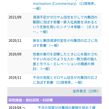
motivation (Commentary)
（口頭発表，
一般）
2021/09
資源不足がゼロサム信念を介して内集団の
範囲に及ぼす影響－新入社員数を決めると
いう文脈を用いたシナリオ実験－
（ポスタ
ー，一般）
2020/11
景気と集団資源可変性が内集団の広さに及
ぼす影響
（一般）
2020/09
他者の善行を目撃したときに心を動かされ
やすいのはどのような人か--勢力感の個人
差とモラル・エレベーションの関連の検
討-
（一般）
2019/11
不況の知覚とゼロサム信念が内集団の広さ
に及ぼす影響
（口頭発表，一般）
全件表示（23件）
研究課題・受託研究・科研費
2019/04 ～
不況の知覚が内集団の範囲を狭めて曖