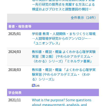
－先行研究の限界点を克服する方法による
検証およびプロセスと調整要因の検討－
全件表示（14件）
著書・報告書等
2025/01
学術書 教育・人間関係・まちづくりと環境
―人間環境学研究からのアンソロジー―
「ユニオンプレス」
2024/03
教科書・概説・概論 よくわかる心理学実験
実習［第２版］ (やわらかアカデミズム・
〈わかる〉シリーズ) 「ミネルヴァ書房」
2018/03
教科書・概説・概論 「よくわかる心理学実
験実習 (やわらかアカデミズム・〈わか
る〉シリーズ)」
学会発表
2021/11
What is the purpose? Some questions
about measurement, analysis, and