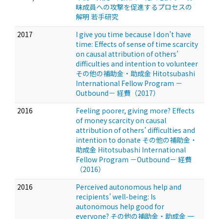
昧成員への攻撃を促進するプロセスの
解明 若手研究
2017
I give you time because I don’t have
time: Effects of sense of time scarcity
on causal attribution of others’
difficulties and intention to volunteer
その他の補助金・助成金 Hitotsubashi
International Fellow Program －
Outbound－ 経費（2017）
2016
Feeling poorer, giving more? Effects
of money scarcity on causal
attribution of others’ difficulties and
intention to donate その他の補助金・
助成金 Hitotsubashi International
Fellow Program －Outbound－ 経費
（2016）
2016
Perceived autonomous help and
recipients’ well-being: Is
autonomous help good for
everyone? その他の補助金・助成金 一