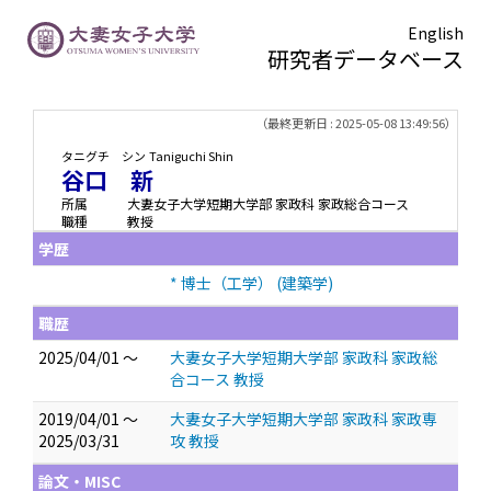
English
研究者データベース
TOPページ
> 谷口 新
（最終更新日 : 2025-05-08 13:49:56）
タニグチ シン
Taniguchi Shin
谷口 新
所属
大妻女子大学短期大学部 家政科 家政総合コース
職種
教授
学歴
* 博士（工学） (建築学)
職歴
2025/04/01 ～
大妻女子大学短期大学部 家政科 家政総
合コース 教授
2019/04/01 ～
大妻女子大学短期大学部 家政科 家政専
2025/03/31
攻 教授
論文・MISC