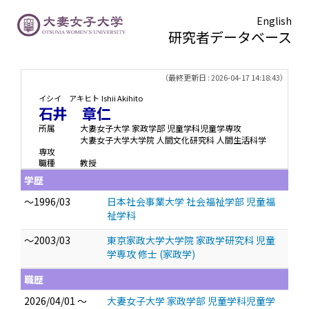
English
研究者データベース
TOPページ
> 石井 章仁
（最終更新日 : 2026-04-17 14:18:43）
イシイ アキヒト
Ishii Akihito
石井 章仁
所属
大妻女子大学 家政学部 児童学科児童学専攻
大妻女子大学大学院 人間文化研究科 人間生活科学
専攻
職種
教授
学歴
～1996/03
日本社会事業大学 社会福祉学部 児童福
祉学科
～2003/03
東京家政大学大学院 家政学研究科 児童
学専攻 修士 (家政学)
職歴
2026/04/01 ～
大妻女子大学 家政学部 児童学科児童学