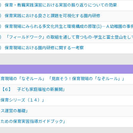
） 保育・教職実践演習における実習の振り返りについての効果
） 保育実践における良さと課題を可視化する園内研修
） 保育現場にみられる多文化共生と環境構成の原理(1)—Ａ幼稚園の事
） 「フィールドワーク」の取組を通して育つもの-学生と富士登山をし
） 保育現場における園内研修に関する一考察
保育現場の「なぞルール」 「見直そう！保育現場の「なぞルール」」
ズ【６】 子ども家庭福祉の新展開」
本保育シリーズ（１４）」
ラス運営の基礎」
のための保育実習指導ガイドブック」