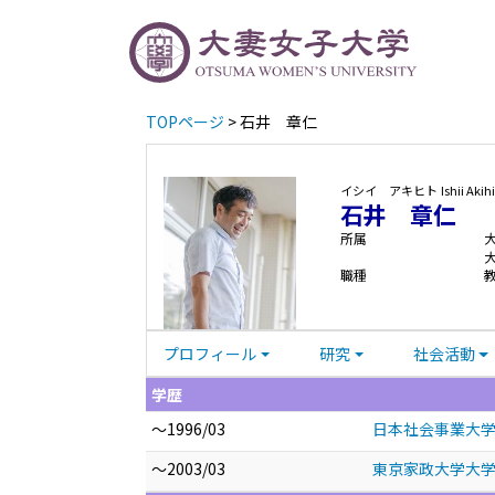
TOPページ
> 石井 章仁
イシイ アキヒト
Ishii Akih
石井 章仁
所属
職種
プロフィール
研究
社会活動
学歴
～1996/03
日本社会事業大学
～2003/03
東京家政大学大学院