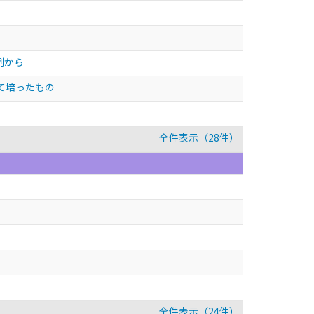
例から—
て培ったもの
全件表示（28件）
全件表示（24件）