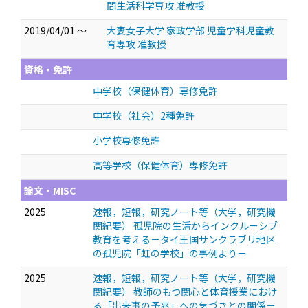
間生活科学専攻 准教授
2019/04/01 ～
大妻女子大学 家政学部 児童学科児童教
育専攻 准教授
資格・免許
中学校（保健体育）専修免許
中学校（社会）2種免許
小学校専修免許
高等学校（保健体育）専修免許
論文・MISC
2025
速報，短報，研究ノート等（大学，研究機
関紀要） 孤児院の生活からインクルーシブ
教育を考える－タイ王国サンクラブリ地区
の孤児院「虹の学校」の事例より－
2025
速報，短報，研究ノート等（大学，研究機
関紀要） 教師のもつ関心と体育授業におけ
る「出来事の予兆」への気づきとの関係－