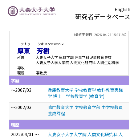
English
研究者データベース
TOPページ
> 厚東 芳樹
（最終更新日 : 2026-04-21 15:17:50）
コウトウ ヨシキ
Koto Yoshiki
厚東 芳樹
所属
大妻女子大学 家政学部 児童学科児童教育専攻
大妻女子大学大学院 人間文化研究科 人間生活科学
専攻
職種
准教授
学歴
～2007/03
兵庫教育大学 学校教育学 教科教育実践
学 博士 学校教育学 (教育学)
～2002/03
鳴門教育大学 学校教育学部 中学校教員
養成課程
職歴
2022/04/01 ～
大妻女子大学大学院 人間文化研究科 人