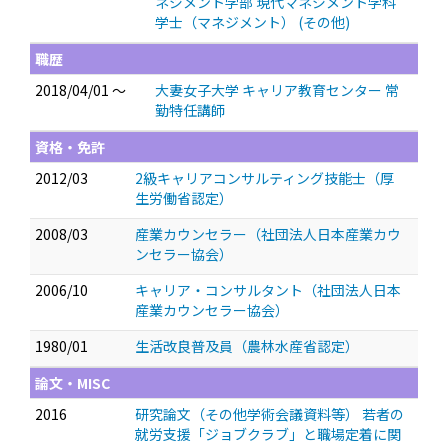
ネジメント学部 現代マネジメント学科
学士（マネジメント） (その他)
職歴
2018/04/01 ～
大妻女子大学 キャリア教育センター 常
勤特任講師
資格・免許
2012/03
2級キャリアコンサルティング技能士（厚
生労働省認定）
2008/03
産業カウンセラー（社団法人日本産業カウ
ンセラー協会）
2006/10
キャリア・コンサルタント（社団法人日本
産業カウンセラー協会）
1980/01
生活改良普及員（農林水産省認定）
論文・MISC
2016
研究論文（その他学術会議資料等） 若者の
就労支援「ジョブクラブ」と職場定着に関