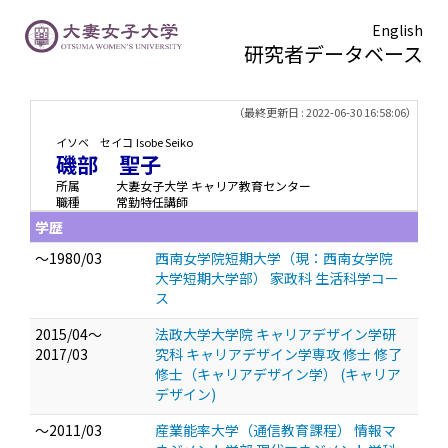
English
研究者データベース
TOPページ
> 磯部 聖子
（最終更新日 : 2022-06-30 16:58:06）
イソベ セイコ
Isobe Seiko
磯部 聖子
所属
大妻女子大学 キャリア教育センター
職種
常勤特任講師
学歴
～1980/03
西南女学院短期大学（現：西南女学院
大学短期大学部） 家政科 生活科学コー
ス
2015/04～
法政大学大学院 キャリアデザイン学研
2017/03
究科 キャリアデザイン学専攻 修士 修了
修士（キャリアデザイン学） (キャリア
デザイン)
～2011/03
産業能率大学（通信教育課程） 情報マ