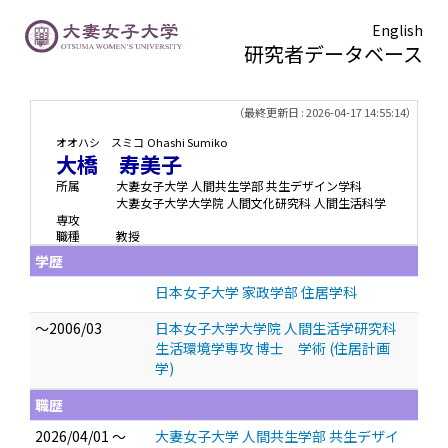
English
研究者データベース
TOPページ
> 大橋 寿美子
（最終更新日 : 2026-04-17 14:55:14）
オオハシ スミコ
Ohashi Sumiko
大橋 寿美子
所属
大妻女子大学 人間共生学部 共生デザイン学科
大妻女子大学大学院 人間文化研究科 人間生活科学
専攻
職種
教授
学歴
日本女子大学 家政学部 住居学科
～2006/03
日本女子大学大学院 人間生活学研究科
生活環境学専攻 博士 学術 (住居計画
学)
職歴
2026/04/01 ～
大妻女子大学 人間共生学部 共生デザイ