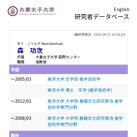
English
研究者データベース
TOPページ
> 森 功次
（最終更新日 : 2026-04-21 10:28:10）
モリ ノリヒデ
Mori Norihide
森 功次
所属
大妻女子大学 国際センター
職種
准教授
学歴
～2005/03
東京大学 文学部 美学芸術学
東京大学 博士 文学 (美学芸術学)
～2012/03
東京大学 大学院 基礎文化研究専攻 美学
芸術学専門分野
～2008/03
東京大学 大学院 基礎文化研究専攻 美学
芸術学専門分野
職歴