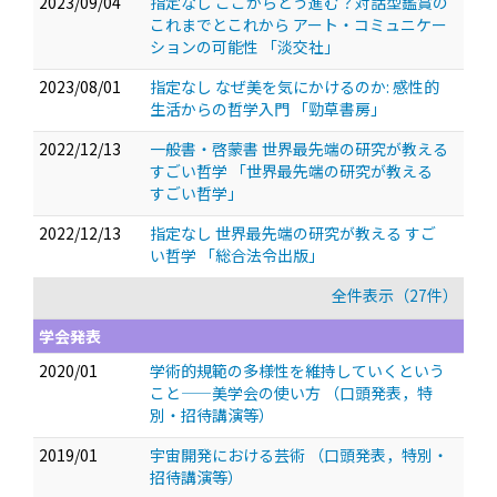
2023/09/04
指定なし ここからどう進む？対話型鑑賞の
これまでとこれから アート・コミュニケー
ションの可能性 「淡交社」
2023/08/01
指定なし なぜ美を気にかけるのか: 感性的
生活からの哲学入門 「勁草書房」
2022/12/13
一般書・啓蒙書 世界最先端の研究が教える
すごい哲学 「世界最先端の研究が教える
すごい哲学」
2022/12/13
指定なし 世界最先端の研究が教える すご
い哲学 「総合法令出版」
全件表示（27件）
学会発表
2020/01
学術的規範の多様性を維持していくという
こと——美学会の使い方
（口頭発表，特
別・招待講演等）
2019/01
宇宙開発における芸術
（口頭発表，特別・
招待講演等）