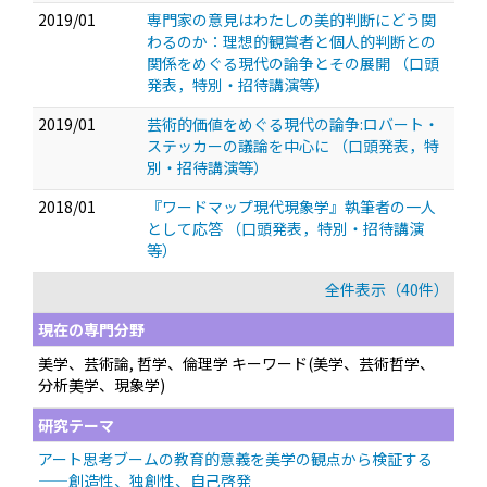
2019/01
専門家の意見はわたしの美的判断にどう関
わるのか：理想的観賞者と個人的判断との
関係をめぐる現代の論争とその展開
（口頭
発表，特別・招待講演等）
2019/01
芸術的価値をめぐる現代の論争:ロバート・
ステッカーの議論を中心に
（口頭発表，特
別・招待講演等）
2018/01
『ワードマップ現代現象学』執筆者の一人
として応答
（口頭発表，特別・招待講演
等）
全件表示（40件）
現在の専門分野
美学、芸術論, 哲学、倫理学 キーワード(美学、芸術哲学、
分析美学、現象学)
研究テーマ
アート思考ブームの教育的意義を美学の観点から検証する
——創造性、独創性、自己啓発